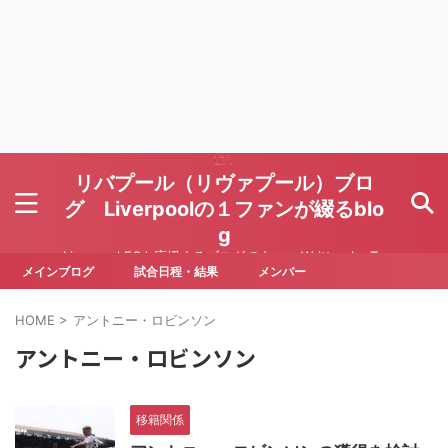
リバプール（リヴァプール）ブロ
グ Liverpoolの１ファンが綴るblo
g
Liverpool FCを応援するブログです Written by To
ru Yoda
メインブログ
試合日程・結果
メンバー
HOME
>
アントニー・ロビンソン
アントニー・ロビンソン
移籍関係