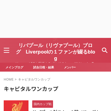
リバプール（リヴァプール）ブロ
グ Liverpoolの１ファンが綴るblo
g
Liverpool FCを応援するブログです Written by To
ru Yoda
メインブログ
試合日程・結果
メンバー
HOME
>
キャピタルワンカップ
キャピタルワンカップ
国内カップ戦