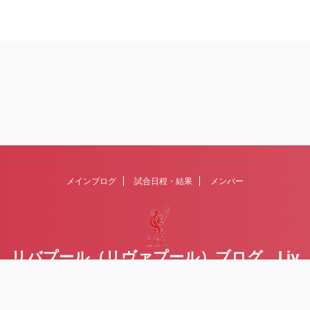
メインブログ
試合日程・結果
メンバー
リバプール（リヴァプール）ブログ Liv
erpoolの１ファンが綴るblog
Liverpool FCを応援するブログです Written by Toru Yoda