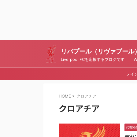
リバプール（リヴァプール）ブ
Liverpool FCを応援するブログです Writt
メイ
HOME
>
クロアチア
クロアチア
代表関
デヤ