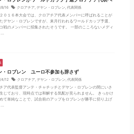
/8/16
クロアチア
,
デヤン・ロブレン
,
代表関係
２０１６本大会では、クロアチア代表メンバーに呼ばれることが
たデヤン・ロブレンですが、来月行われるワールドカップ予選、
コ戦のメンバーに招集されたそうです。 一部のこころないメディ
..
係
ン・ロブレン ユーロ不参加も辞さず
/4/12
クロアチア
,
デヤン・ロブレン
,
代表関係
チア代表監督アンテ・チャチッチとデヤン・ロブレンの間にいさ
生じており、現時点では和解する気配が見られません。 きっかけ
めて単純なことで、試合前のアップをロブレンが勝手に切り上げ
..