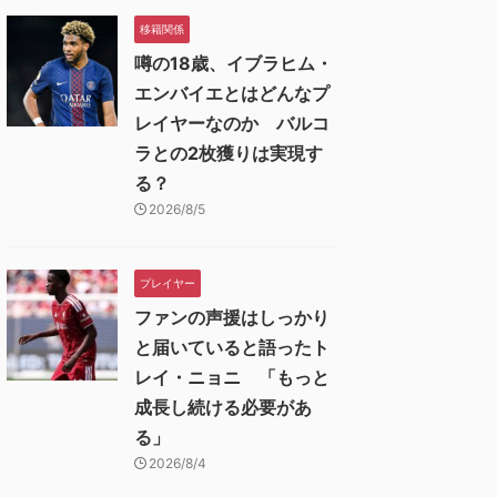
移籍関係
噂の18歳、イブラヒム・
エンバイエとはどんなプ
レイヤーなのか バルコ
ラとの2枚獲りは実現す
る？
2026/8/5
プレイヤー
ファンの声援はしっかり
と届いていると語ったト
レイ・ニョニ 「もっと
成長し続ける必要があ
る」
2026/8/4