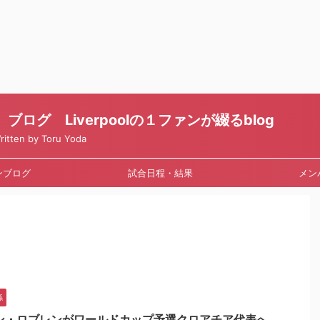
ログ Liverpoolの１ファンが綴るblog
en by Toru Yoda
ンブログ
試合日程・結果
メン
係
ン・ロブレンがワールドカップ予選クロアチア代表へ