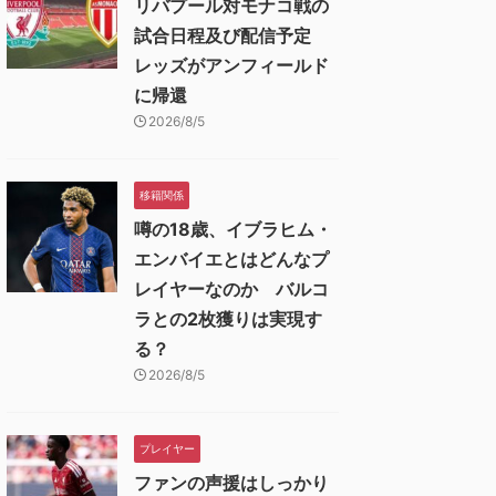
リバプール対モナコ戦の
試合日程及び配信予定
レッズがアンフィールド
に帰還
2026/8/5
移籍関係
噂の18歳、イブラヒム・
エンバイエとはどんなプ
レイヤーなのか バルコ
ラとの2枚獲りは実現す
る？
2026/8/5
プレイヤー
ファンの声援はしっかり