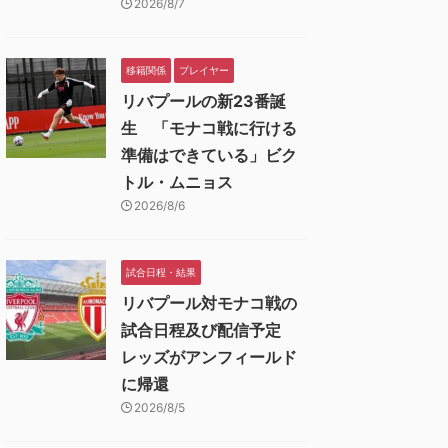
2026/8/7
移籍関係
プレイヤー
リバプールの新23番誕
生 「モナコ戦に行ける
準備はできている」ビク
トル・ムニョス
2026/8/6
試合日程・結果
リバプール対モナコ戦の
試合日程及び配信予定
レッズがアンフィールド
に帰還
2026/8/5