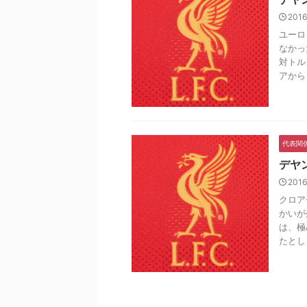
2016
ユーロ
なかっ
対トル
アから .
代表関
デヤ
2016
クロア
かいが
は、極
たとし .