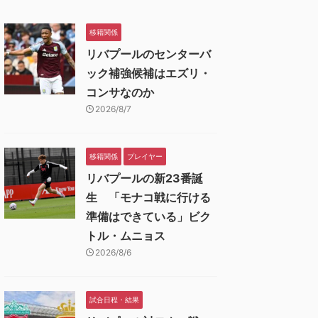
移籍関係
リバプールのセンターバ
ック補強候補はエズリ・
コンサなのか
2026/8/7
移籍関係
プレイヤー
リバプールの新23番誕
生 「モナコ戦に行ける
準備はできている」ビク
トル・ムニョス
2026/8/6
試合日程・結果