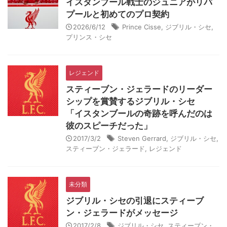
イスタンブール戦士のジュニアがリバ
プールと初めてのプロ契約
2026/6/12
Prince Cisse
,
ジブリル・シセ
,
プリンス・シセ
レジェンド
スティーブン・ジェラードのリーダー
シップを賞賛するジブリル・シセ
「イスタンブールの奇跡を呼んだのは
彼のスピーチだった」
2017/3/2
Steven Gerrard
,
ジブリル・シセ
,
スティーブン・ジェラード
,
レジェンド
未分類
ジブリル・シセの引退にスティーブ
ン・ジェラードがメッセージ
2017/2/8
ジブリル・シセ
,
スティーブン・