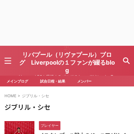
リバプール（リヴァプール）ブロ
グ Liverpoolの１ファンが綴るblo
g
Liverpool FCを応援するブログです Written by To
ru Yoda
メインブログ
試合日程・結果
メンバー
HOME
>
ジブリル・シセ
ジブリル・シセ
プレイヤー