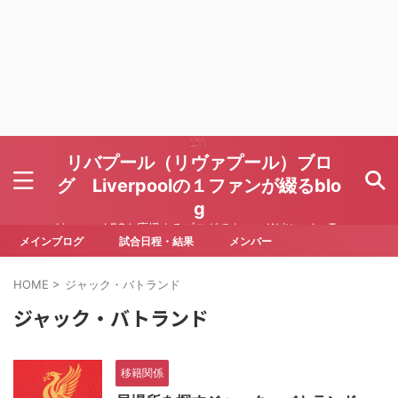
リバプール（リヴァプール）ブロ
グ Liverpoolの１ファンが綴るblo
g
Liverpool FCを応援するブログです Written by To
ru Yoda
メインブログ
試合日程・結果
メンバー
HOME
>
ジャック・バトランド
ジャック・バトランド
移籍関係