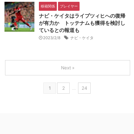
移籍関係
プレイヤー
ナビ・ケイタはライプツィヒへの復帰
が有力か トッテナムも獲得を検討し
ているとの報道も
2023/2/8
ナビ・ケイタ
Next »
1
2
…
24