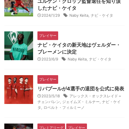
ユルゲン・クロップ監督退任を知り涙
したナビ・ケイタ
2024/1/29
Naby Keita
,
ナビ・ケイタ
プレイヤー
ナビ・ケイタの新天地はヴェルダー・
ブレーメンに決定
2023/6/9
Naby Keita
,
ナビ・ケイタ
プレイヤー
リバプールが4選手の退団を公式に発表
2023/5/18
アレックス・オックスレイド＝
チェンバレン
,
ジェイムズ・ミルナー
,
ナビ・ケイ
タ
,
ロベルト・フィルミーノ
プレミアリーグ
プレイヤー