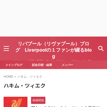
リバプール（リヴァプール）ブロ
グ Liverpoolの１ファンが綴るblo
g
Liverpool FCを応援するブログです Written by To
ru Yoda
メインブログ
試合日程・結果
メンバー
HOME
>
ハキム・ツィエク
ハキム・ツィエク
移籍関係