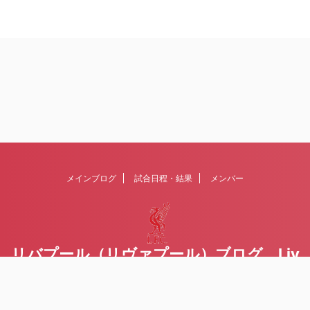
メインブログ
試合日程・結果
メンバー
リバプール（リヴァプール）ブログ Liv
erpoolの１ファンが綴るblog
Liverpool FCを応援するブログです Written by Toru Yoda