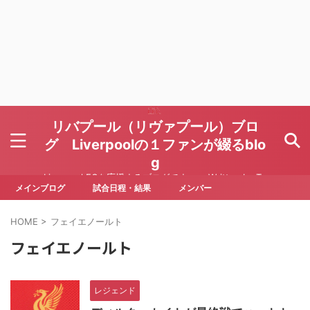
リバプール（リヴァプール）ブロ
グ Liverpoolの１ファンが綴るblo
g
Liverpool FCを応援するブログです Written by To
ru Yoda
メインブログ
試合日程・結果
メンバー
HOME
>
フェイエノールト
フェイエノールト
レジェンド