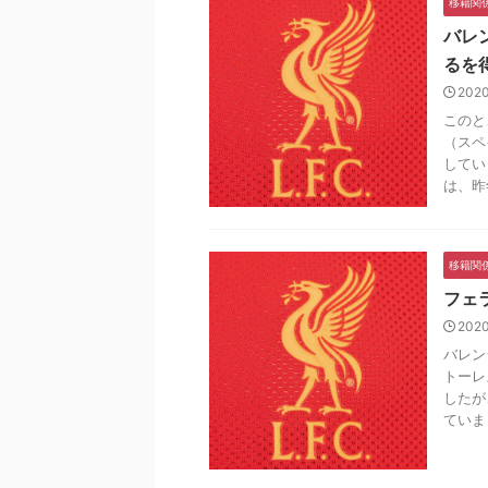
移籍関
バレ
るを
202
このと
（スペ
してい
は、昨年
移籍関
フェ
202
バレン
トーレ
したが
ていま .