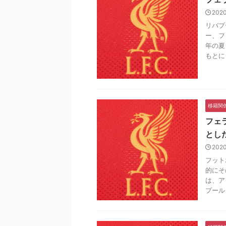
202
リバプ
ー、フ
年の夏
もとに .
移籍関
フェ
とし
202
フット
的にそ
は、ア
プール .