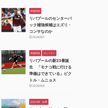
移籍関係
リバプールのセンターバ
ック補強候補はエズリ・
コンサなのか
2026/8/7
移籍関係
プレイヤー
リバプールの新23番誕
生 「モナコ戦に行ける
準備はできている」ビク
トル・ムニョス
2026/8/6
試合日程・結果