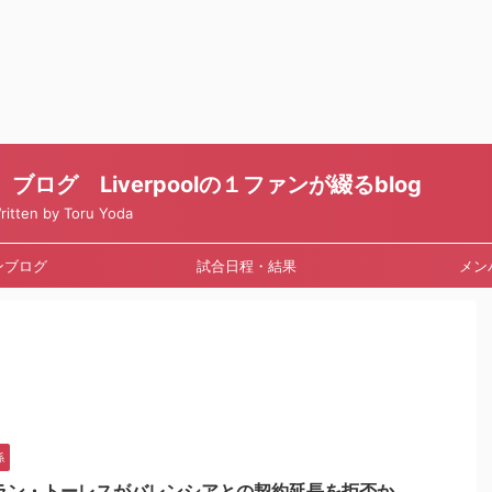
ログ Liverpoolの１ファンが綴るblog
en by Toru Yoda
ンブログ
試合日程・結果
メン
係
ラン・トーレスがバレンシアとの契約延長を拒否か