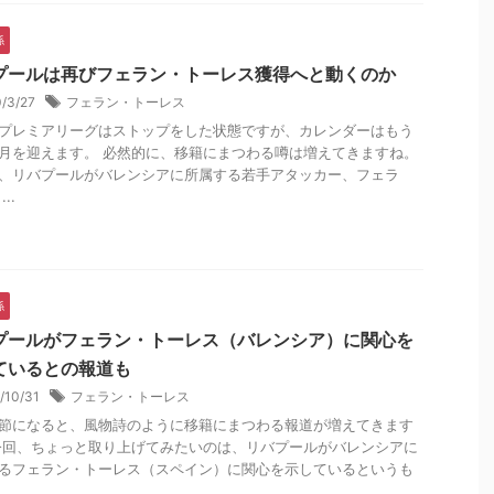
係
プールは再びフェラン・トーレス獲得へと動くのか
0/3/27
フェラン・トーレス
プレミアリーグはストップをした状態ですが、カレンダーはもう
月を迎えます。 必然的に、移籍にまつわる噂は増えてきますね。
、リバプールがバレンシアに所属する若手アタッカー、フェラ
..
係
プールがフェラン・トーレス（バレンシア）に関心を
ているとの報道も
/10/31
フェラン・トーレス
節になると、風物詩のように移籍にまつわる報道が増えてきます
今回、ちょっと取り上げてみたいのは、リバプールがバレンシアに
るフェラン・トーレス（スペイン）に関心を示しているというも
..