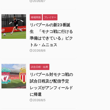
2026/8/7
移籍関係
プレイヤー
リバプールの新23番誕
生 「モナコ戦に行ける
準備はできている」ビク
トル・ムニョス
2026/8/6
試合日程・結果
リバプール対モナコ戦の
試合日程及び配信予定
レッズがアンフィールド
に帰還
2026/8/5