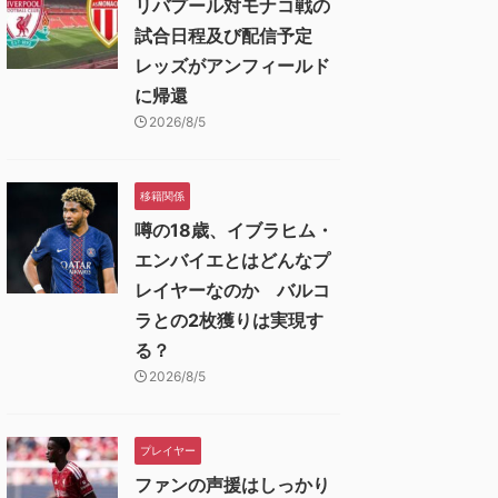
リバプール対モナコ戦の
試合日程及び配信予定
レッズがアンフィールド
に帰還
2026/8/5
移籍関係
噂の18歳、イブラヒム・
エンバイエとはどんなプ
レイヤーなのか バルコ
ラとの2枚獲りは実現す
る？
2026/8/5
プレイヤー
ファンの声援はしっかり