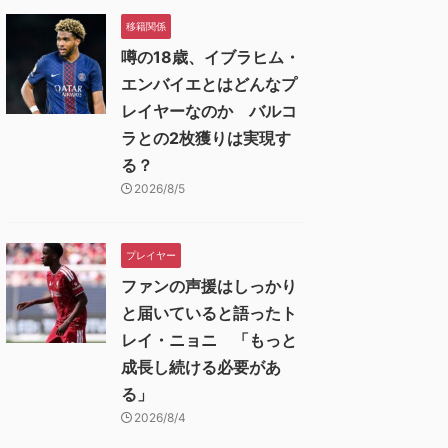
移籍関係
噂の18歳、イブラヒム・
エンバイエとはどんなプ
レイヤーなのか バルコ
ラとの2枚獲りは実現す
る？
2026/8/5
プレイヤー
ファンの声援はしっかり
と届いていると語ったト
レイ・ニョニ 「もっと
成長し続ける必要があ
る」
2026/8/4