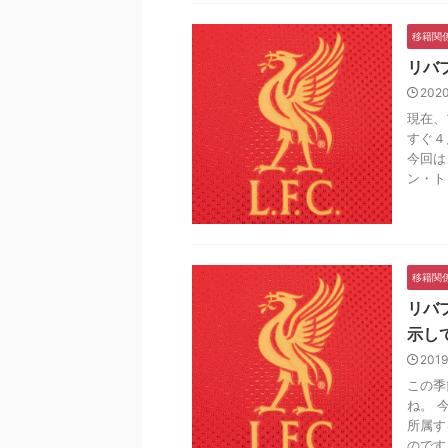
移籍関
リバ
202
現在、
すぐ４
今回は
ン・ト .
移籍関
リバ
示し
2019
この季
ね。 
所属す
のです .