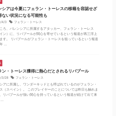
係
ンシアは今夏にフェラン・トーレスの移籍を容認せざ
得ない状況になる可能性も
0/4/3
フェラン・トーレス
ころ、バレンシアに所属するアタッカー、フェラン・トーレス
イン）に、リバプールが関心を寄せているという報道が再三浮上
ます。 リバプールがフェラン・トーレスを狙っているという報道
 ...
係
ラン・トーレス獲得に熱心だとされるリバプール
0/3/28
フェラン・トーレス
シアに所属し、ワンダーキッドとも呼ばれているのがフェラン・
ス（スペイン）。 このプレイヤーのことについては昨日も触れま
、リバプールが強い関心を持っているという報道が続けて出て来
..