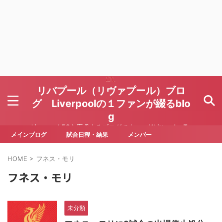
リバプール（リヴァプール）ブロ
グ Liverpoolの１ファンが綴るblo
g
Liverpool FCを応援するブログです Written by To
ru Yoda
メインブログ
試合日程・結果
メンバー
HOME
>
フネス・モリ
フネス・モリ
未分類