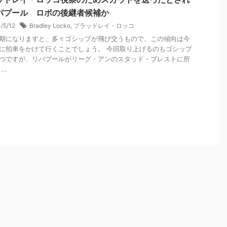
バプール ロボの後継者候補か
4/5/12
Bradley Locko
,
ブラッドレイ・ロッコ
期になりますと、多々ゴシップが飛び交うもので、この傾向は今
に拍車をかけて行くことでしょう。 今回取り上げるのもゴシップ
つですが、リバプールがリーグ・アンのスタッド・ブレストに所
..