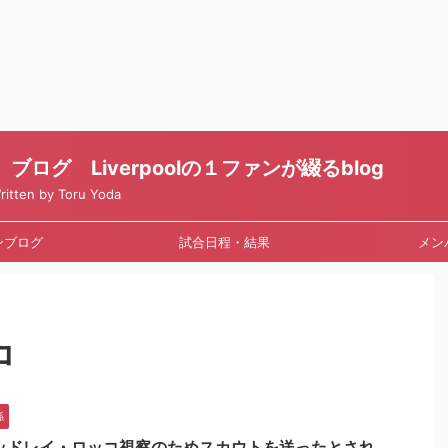
ログ Liverpoolの１ファンが綴るblog
en by Toru Yoda
ンブログ
試合日程・結果
メン
コ
係
ッドレイ・ロッコ視察のためスカウトを送ったとされ