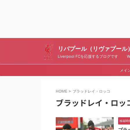
リバプール（リヴァプール）ブ
Liverpool FCを応援するブログです Writt
メイ
HOME
>
ブラッドレイ・ロッコ
ブラッドレイ・ロッ
移籍関
ブラ