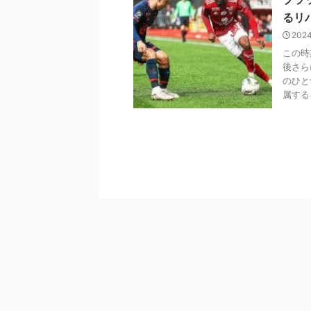
るリ
202
この時
後さら
のひと
属する .