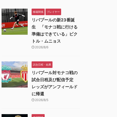
移籍関係
プレイヤー
リバプールの新23番誕
生 「モナコ戦に行ける
準備はできている」ビク
トル・ムニョス
2026/8/6
試合日程・結果
リバプール対モナコ戦の
試合日程及び配信予定
レッズがアンフィールド
に帰還
2026/8/5