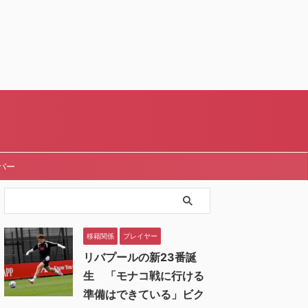
バー
移籍関係
プレイヤー
リバプールの新23番誕
生 「モナコ戦に行ける
準備はできている」ビク