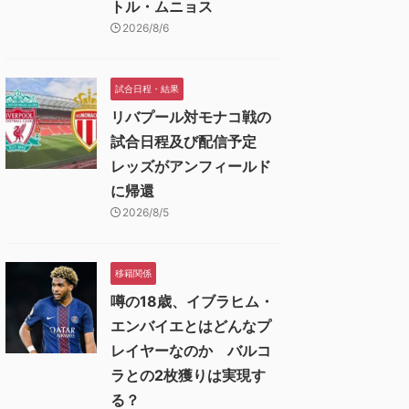
トル・ムニョス
2026/8/6
試合日程・結果
リバプール対モナコ戦の
試合日程及び配信予定
レッズがアンフィールド
に帰還
2026/8/5
移籍関係
噂の18歳、イブラヒム・
エンバイエとはどんなプ
レイヤーなのか バルコ
ラとの2枚獲りは実現す
る？