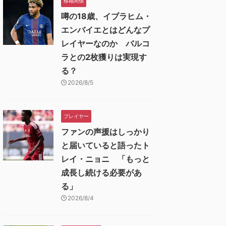
移籍関係
噂の18歳、イブラヒム・
エンバイエとはどんなプ
レイヤーなのか バルコ
ラとの2枚獲りは実現す
る？
2026/8/5
プレイヤー
ファンの声援はしっかり
と届いていると語ったト
レイ・ニョニ 「もっと
成長し続ける必要があ
る」
2026/8/4