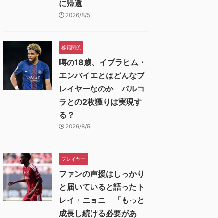
に帰還
2026/8/5
移籍関係
噂の18歳、イブラヒム・
エンバイエとはどんなプ
レイヤーなのか バルコ
ラとの2枚獲りは実現す
る？
2026/8/5
プレイヤー
ファンの声援はしっかり
と届いていると語ったト
レイ・ニョニ 「もっと
成長し続ける必要があ