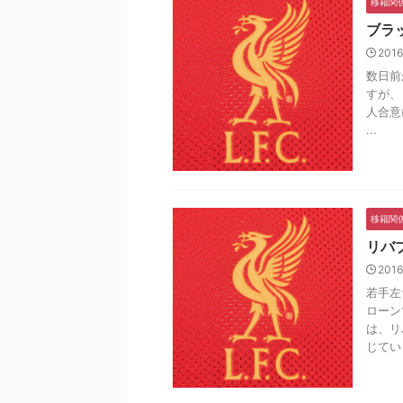
移籍関
ブラ
2016
数日前
すが、
人合意
...
移籍関
リバ
201
若手左
ローン
は、リ
じていま