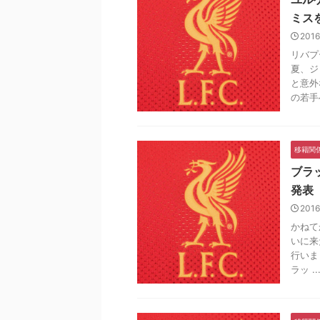
ミス
2016
リバプ
夏、ジ
と意外
の若手へ
移籍関
ブラ
発表
2016
かねて
いに来
行いま
ラッ ..