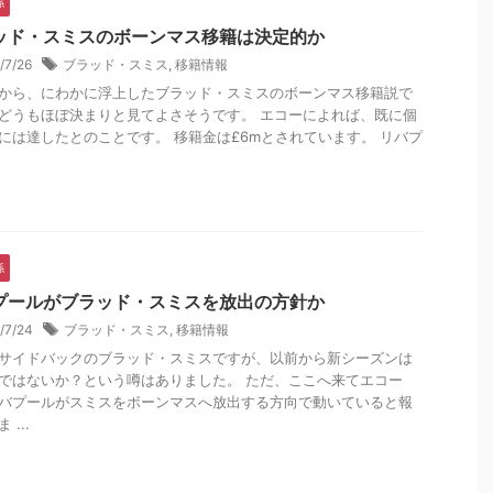
係
ッド・スミスのボーンマス移籍は決定的か
/7/26
ブラッド・スミス
,
移籍情報
から、にわかに浮上したブラッド・スミスのボーンマス移籍説で
どうもほぼ決まりと見てよさそうです。 エコーによれば、既に個
には達したとのことです。 移籍金は£6mとされています。 リバプ
係
プールがブラッド・スミスを放出の方針か
6/7/24
ブラッド・スミス
,
移籍情報
サイドバックのブラッド・スミスですが、以前から新シーズンは
ではないか？という噂はありました。 ただ、ここへ来てエコー
バプールがスミスをボーンマスへ放出する方向で動いていると報
 ...