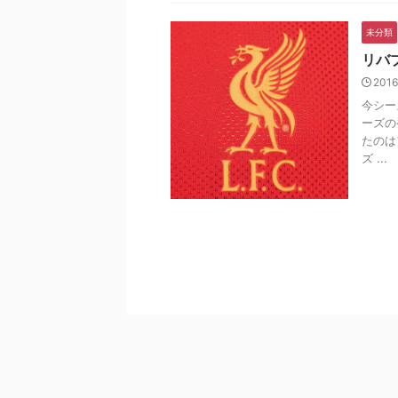
未分類
リバ
2016
今シー
ーズの
たのは
ズ ...