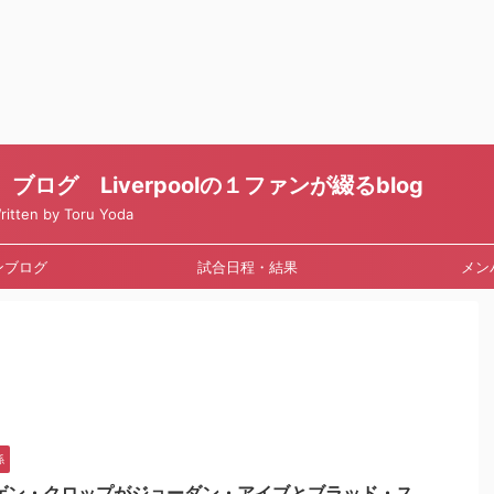
ログ Liverpoolの１ファンが綴るblog
en by Toru Yoda
ンブログ
試合日程・結果
メン
係
ゲン・クロップがジョーダン・アイブとブラッド・ス