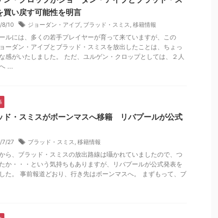
を買い戻す可能性を明言
/8/10
ジョーダン・アイブ
,
ブラッド・スミス
,
移籍情報
ールには、多くの若手プレイヤーが育って来ていますが、この
ョーダン・アイブとブラッド・スミスを放出したことは、ちょっ
な感がいたしました。 ただ、ユルゲン・クロップとしては、２人
 ...
係
ッド・スミスがボーンマスへ移籍 リバプールが公式
/7/27
ブラッド・スミス
,
移籍情報
から、ブラッド・スミスの放出路線は囁かれていましたので、つ
たか・・・という気持ちもありますが、リバプールが公式発表を
した。 事前報道どおり、行き先はボーンマスへ。 まずもって、ブ
.