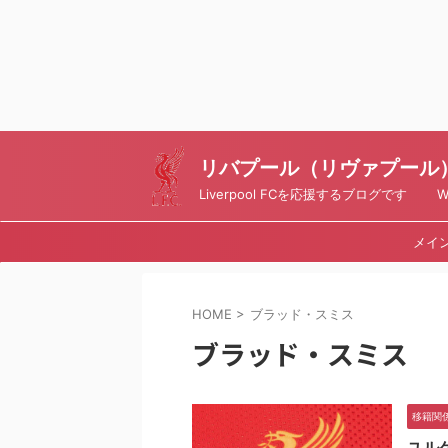
リバプール（リヴァプール）ブ
Liverpool FCを応援するブログです Writt
メイ
HOME
>
ブラッド・スミス
ブラッド・スミス
移籍関
ユル