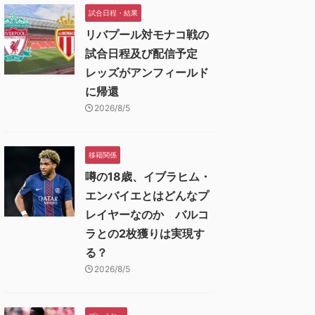
試合日程・結果
リバプール対モナコ戦の
試合日程及び配信予定
レッズがアンフィールド
に帰還
2026/8/5
移籍関係
噂の18歳、イブラヒム・
エンバイエとはどんなプ
レイヤーなのか バルコ
ラとの2枚獲りは実現す
る？
2026/8/5