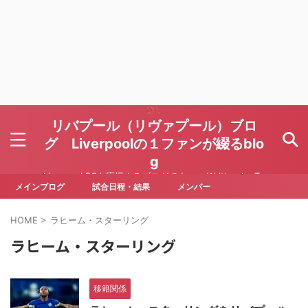
リバプール（リヴァプール）ブロ
グ Liverpoolの１ファンが綴るblo
g
Liverpool FCを応援するブログです Written by To
ru Yoda
メインブログ
試合日程・結果
メンバー
HOME
>
ラヒーム・スターリング
ラヒーム・スターリング
移籍関係