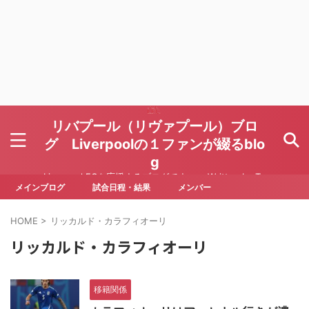
リバプール（リヴァプール）ブロ
グ Liverpoolの１ファンが綴るblo
g
Liverpool FCを応援するブログです Written by To
ru Yoda
メインブログ
試合日程・結果
メンバー
HOME
>
リッカルド・カラフィオーリ
リッカルド・カラフィオーリ
移籍関係