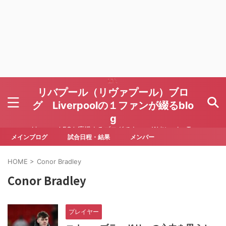
リバプール（リヴァプール）ブロ
グ Liverpoolの１ファンが綴るblo
g
Liverpool FCを応援するブログです Written by To
ru Yoda
メインブログ
試合日程・結果
メンバー
HOME
>
Conor Bradley
Conor Bradley
プレイヤー