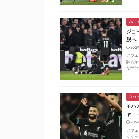
プレミ
ジョ
脱へ
202
アウェ
試合結
な部分
プレミ
モハ
ヤー
202
アウェ
くくっ