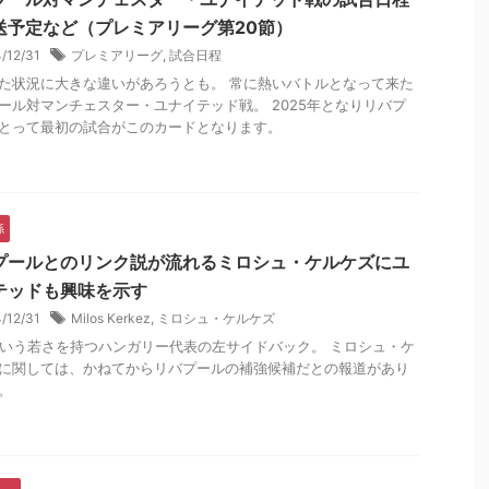
送予定など（プレミアリーグ第20節）
4/12/31
プレミアリーグ
,
試合日程
た状況に大きな違いがあろうとも。 常に熱いバトルとなって来た
ール対マンチェスター・ユナイテッド戦。 2025年となりリバプ
とって最初の試合がこのカードとなります。
係
プールとのリンク説が流れるミロシュ・ケルケズにユ
テッドも興味を示す
4/12/31
Milos Kerkez
,
ミロシュ・ケルケズ
という若さを持つハンガリー代表の左サイドバック。 ミロシュ・ケ
に関しては、かねてからリバプールの補強候補だとの報道があり
。