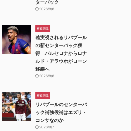
ターバック
2026/8/8
移籍関係
確実視されるリバプール
の新センターバック獲
得 バルセロナからロナ
ルド・アラウホがローン
移籍へ
2026/8/8
移籍関係
リバプールのセンターバ
ック補強候補はエズリ・
コンサなのか
2026/8/7