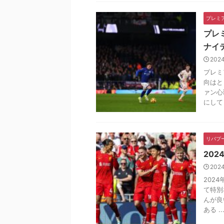
プレミ
プレ
ナイ
202
プレミ
向はと
ァン心
にして .
リバプ
20
202
202
て特別
んが良
ある ..