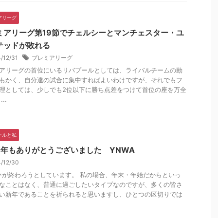
アリーグ
ミアリーグ第19節でチェルシーとマンチェスター・ユ
テッドが敗れる
4/12/31
プレミアリーグ
アリーグの首位にいるリバプールとしては、ライバルチームの動
もかく、自分達の試合に集中すればよいわけですが、それでもフ
理としては、少しでも2位以下に勝ち点差をつけて首位の座を万全
..
ールと私
24年もありがとうございました YNWA
4/12/30
4年が終わろうとしています。 私の場合、年末・年始だからといっ
なことはなく、普通に過ごしたいタイプなのですが、多くの皆さ
い新年であることを祈られると思いますし、ひとつの区切りでは
.