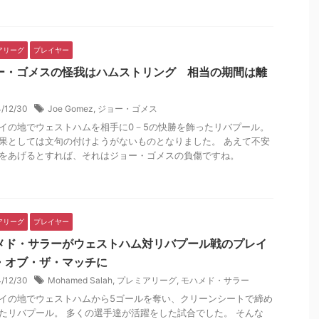
アリーグ
プレイヤー
ー・ゴメスの怪我はハムストリング 相当の期間は離
4/12/30
Joe Gomez
,
ジョー・ゴメス
イの地でウェストハムを相手に0－5の快勝を飾ったリバプール。
果としては文句の付けようがないものとなりました。 あえて不安
をあげるとすれば、それはジョー・ゴメスの負傷ですね。
アリーグ
プレイヤー
メド・サラーがウェストハム対リバプール戦のプレイ
・オブ・ザ・マッチに
4/12/30
Mohamed Salah
,
プレミアリーグ
,
モハメド・サラー
イの地でウェストハムから5ゴールを奪い、クリーンシートで締め
たリバプール。 多くの選手達が活躍をした試合でした。 そんな