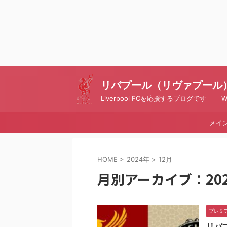
リバプール（リヴァプール）ブ
Liverpool FCを応援するブログです Writt
メイ
HOME
>
2024年
>
12月
月別アーカイブ：202
プレミ
リバ