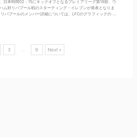
、日本時間02：15にキックオフとなるプレミアリーグ第19節、ウ
ハム対リバプール戦のスターティング・イレブンが発表となりま
 リバプールのメンバー詳細については、LFCのグラフィックの ...
3
…
9
Next »