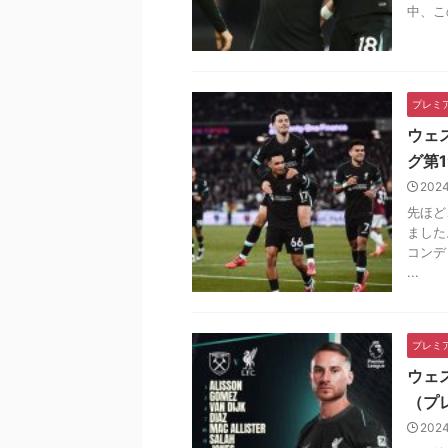
中、こ
プレミ
ウェ
グ第
202
先ほど
ました
コンデ
...
プレミ
ウェ
（プ
202