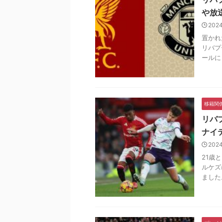
や放
202
置かれ
リバプ
ールに
移籍関
リバ
ナイ
202
21歳
ルケズ
ました