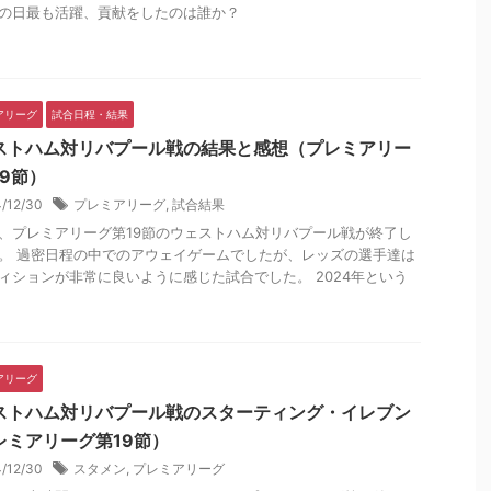
の日最も活躍、貢献をしたのは誰か？
アリーグ
試合日程・結果
ストハム対リバプール戦の結果と感想（プレミアリー
19節）
4/12/30
プレミアリーグ
,
試合結果
、プレミアリーグ第19節のウェストハム対リバプール戦が終了し
。 過密日程の中でのアウェイゲームでしたが、レッズの選手達は
ィションが非常に良いように感じた試合でした。 2024年という
アリーグ
ストハム対リバプール戦のスターティング・イレブン
レミアリーグ第19節）
4/12/30
スタメン
,
プレミアリーグ