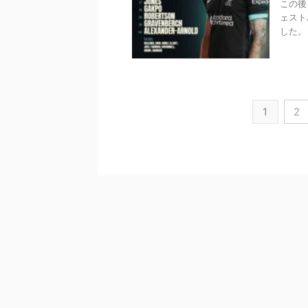
この後
ェスト
した。
1
2