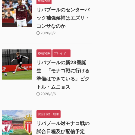
移籍関係
リバプールのセンターバ
ック補強候補はエズリ・
コンサなのか
2026/8/7
移籍関係
プレイヤー
リバプールの新23番誕
生 「モナコ戦に行ける
準備はできている」ビク
トル・ムニョス
2026/8/6
試合日程・結果
リバプール対モナコ戦の
試合日程及び配信予定