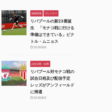
移籍関係
プレイヤー
リバプールの新23番誕
生 「モナコ戦に行ける
準備はできている」ビク
トル・ムニョス
2026/8/6
試合日程・結果
リバプール対モナコ戦の
試合日程及び配信予定
レッズがアンフィールド
に帰還
2026/8/5