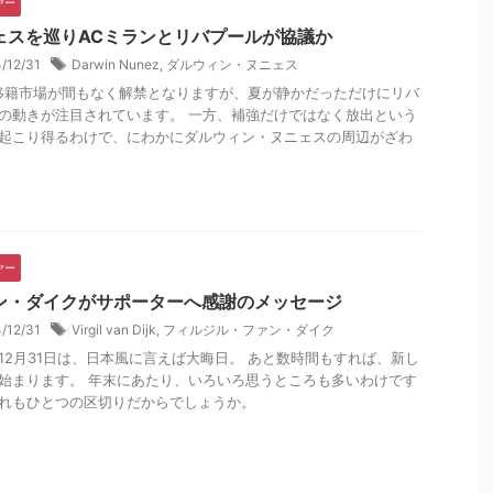
ヤー
ェスを巡りACミランとリバプールが協議か
4/12/31
Darwin Nunez
,
ダルウィン・ヌニェス
移籍市場が間もなく解禁となりますが、夏が静かだっただけにリバ
の動きが注目されています。 一方、補強だけではなく放出という
起こり得るわけで、にわかにダルウィン・ヌニェスの周辺がざわ
.
ヤー
ン・ダイクがサポーターへ感謝のメッセージ
4/12/31
Virgil van Dijk
,
フィルジル・ファン・ダイク
12月31日は、日本風に言えば大晦日。 あと数時間もすれば、新し
始まります。 年末にあたり、いろいろ思うところも多いわけです
れもひとつの区切りだからでしょうか。