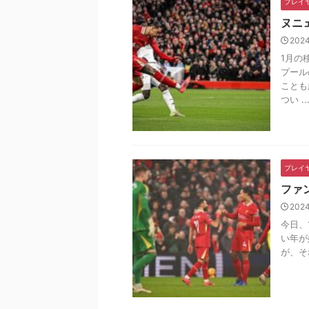
プレイ
ヌニ
202
1月の
プール
ことも
つい ..
プレイ
ファ
202
今日、
い年が
が、そ