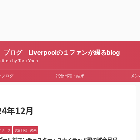
ログ Liverpoolの１ファンが綴るblog
en by Toru Yoda
ンブログ
試合日程・結果
メン
4年12月
アリーグ
試合日程・結果
プール対マンチェスター・ユナイテッド戦の試合日程