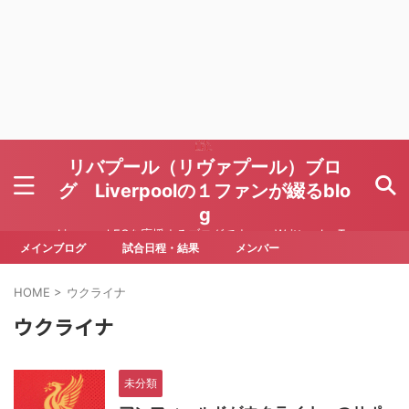
リバプール（リヴァプール）ブロ
グ Liverpoolの１ファンが綴るblo
g
Liverpool FCを応援するブログです Written by To
ru Yoda
メインブログ
試合日程・結果
メンバー
HOME
>
ウクライナ
ウクライナ
未分類