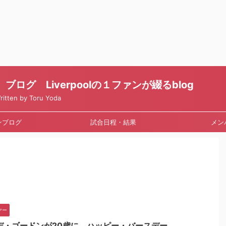
ログ Liverpoolの１ファンが綴るblog
en by Toru Yoda
ンブログ
試合日程・結果
メン
ヤー
デ・ゴードンが20歳に ハッピー・バースデー