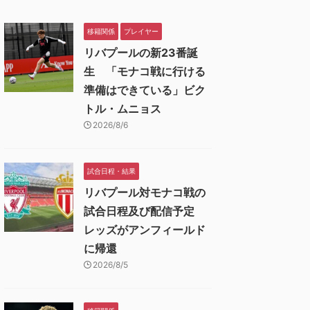
移籍関係
プレイヤー
リバプールの新23番誕
生 「モナコ戦に行ける
準備はできている」ビク
トル・ムニョス
2026/8/6
試合日程・結果
リバプール対モナコ戦の
試合日程及び配信予定
レッズがアンフィールド
に帰還
2026/8/5