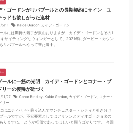
ヤー
デ・ゴードンがリバプールとの長期契約にサイン ユ
テッドも欲しがった逸材
/5/11
Kaide Gordon
,
カイデ・ゴードン
ールには期待の若手が沢山おりますが、カイデ・ゴードンもその1
エキサイティングなウィンガーとして、2021年にダービー・カウン
らリバプールへやって来た選手。
ヤー
プールに一筋の光明 カイデ・ゴードンとコナー・ブ
ドリーの復帰が近づく
/11/27
Conor Bradley
,
Kaide Gordon
,
カイデ・ゴードン
,
コナー・
ドリー
にはエティハドへ乗り込んでマンチェスター・シティと引き分け
プールですが、不安要素としてはアリソンとディオゴ・ジョタの
ありますね。 どうか軽傷であってほしいと願うばかりです。 今回
.