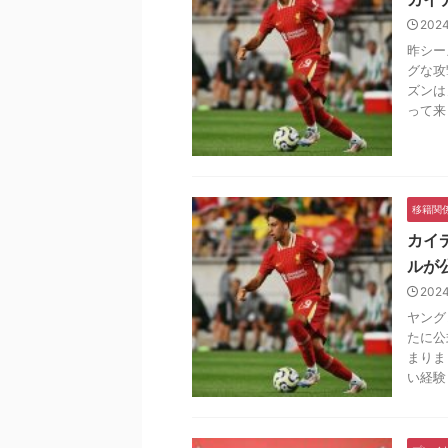
202
昨シー
グな攻
ズンは
って来 .
移籍関
カイ
ルが
202
ヤング
たに公
まりま
い経験 .