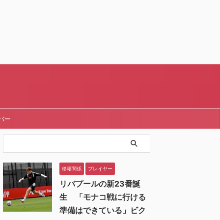
バー
移籍関係
プレイヤー
リバプールの新23番誕
生 「モナコ戦に行ける
準備はできている」ビク