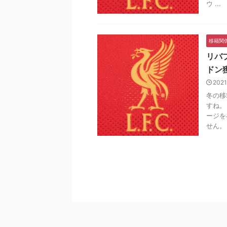
ウ ...
移籍関
リバ
ドン
2021
冬の移
すね。
ージを
せん。 .