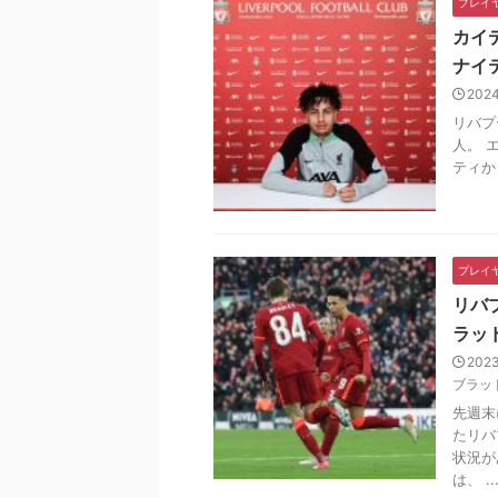
プレイ
カイ
ナイ
2024
リバプ
人。 
ティか
プレイ
リバ
ラッ
2023
ブラッ
先週末
たリバ
状況が
は、 ..