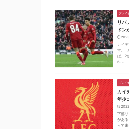
プレイ
リバ
ドン
202
カイデ
す。 
ば、2
れ ...
プレイ
カイ
年少
2022
下部リ
がある
って来