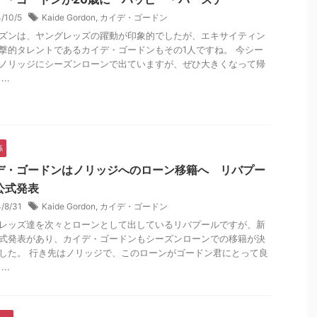
4/10/5
Kaide Gordon
,
カイデ・ゴードン
ズンは、ヤングレッズの躍動が印象的でしたが、エキサイティン
撃的タレントであるカイデ・ゴードンもその1人ですね。 今シー
ノリッジにシーズンローンで出ていますが、ぜひ大きくなって帰
..
係
デ・ゴードンはノリッジへのローン移籍へ リバプー
公式発表
4/8/31
Kaide Gordon
,
カイデ・ゴードン
レッズ達を次々とローンとして出しているリバプールですが、新
式発表があり、カイデ・ゴードンもシーズンローンでの移籍が決
した。 行き先はノリッジで、このローンがゴードン君にとって良
..