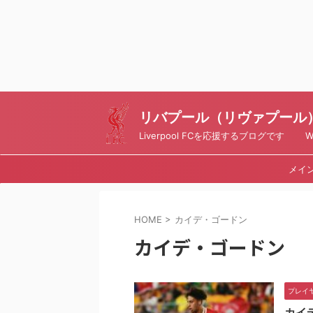
リバプール（リヴァプール）ブ
Liverpool FCを応援するブログです Writt
メイ
HOME
>
カイデ・ゴードン
カイデ・ゴードン
プレイ
カイ