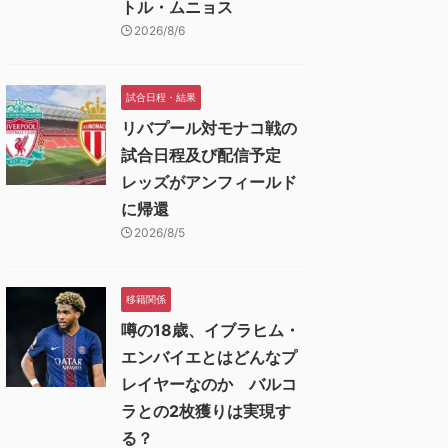
トル・ムニョス
2026/8/6
試合日程・結果
リバプール対モナコ戦の
試合日程及び配信予定
レッズがアンフィールド
に帰還
2026/8/5
移籍関係
噂の18歳、イブラヒム・
エンバイエとはどんなプ
レイヤーなのか バルコ
ラとの2枚獲りは実現す
る？