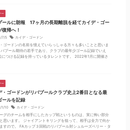
ヤー
プールに朗報 17ヶ月の長期離脱を経てカイデ・ゴー
が復帰へ！
3/7/5
カイデ・ゴードン
・ゴードンの名前を憶えていらっしゃる方々も多いことと思いま
リバプール期待の若手であり、クラブの最年少ゴール記録でいえ
位につける記録を持っているタレントです。 2022年1月に開催さ
ヤー
デ・ゴードンがリバプールクラブ史上2番目となる最
ゴールを記録
/1/10
カイデ・ゴードン
ーグのチームを相手にしたカップ戦というものは、実に怖い部分
と思います。 ジャイアントキリングを狙って、相手は全力で向か
ますので。 FAカップ３回戦のリバプール対シュルーズベリー・タ