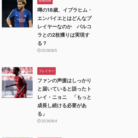
移籍関係
噂の18歳、イブラヒム・
エンバイエとはどんなプ
レイヤーなのか バルコ
ラとの2枚獲りは実現す
る？
2026/8/5
プレイヤー
ファンの声援はしっかり
と届いていると語ったト
レイ・ニョニ 「もっと
成長し続ける必要があ
る」
2026/8/4