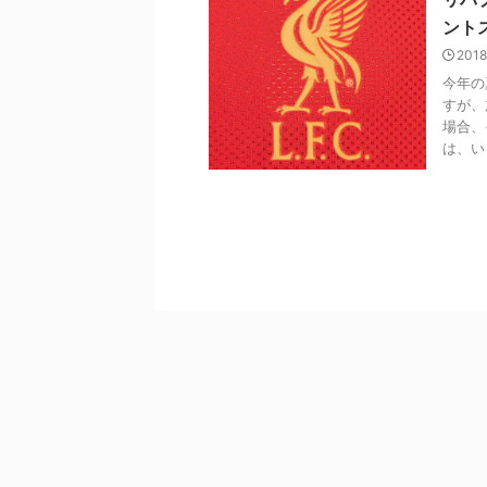
ント
2018
今年の
すが、
場合、
は、い .