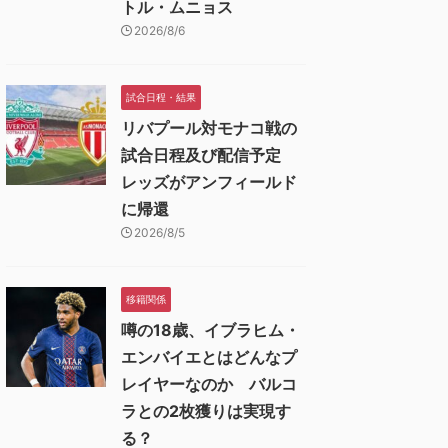
トル・ムニョス
2026/8/6
試合日程・結果
リバプール対モナコ戦の
試合日程及び配信予定
レッズがアンフィールド
に帰還
2026/8/5
移籍関係
噂の18歳、イブラヒム・
エンバイエとはどんなプ
レイヤーなのか バルコ
ラとの2枚獲りは実現す
る？