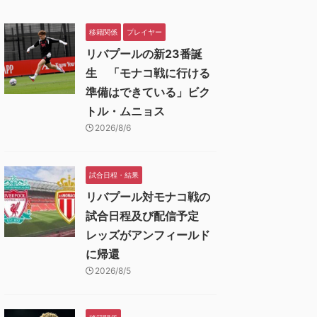
移籍関係
プレイヤー
リバプールの新23番誕
生 「モナコ戦に行ける
準備はできている」ビク
トル・ムニョス
2026/8/6
試合日程・結果
リバプール対モナコ戦の
試合日程及び配信予定
レッズがアンフィールド
に帰還
2026/8/5