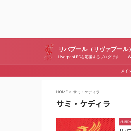
リバプール（リヴァプール）ブ
Liverpool FCを応援するブログです Writt
メイ
HOME
>
サミ・ケディラ
サミ・ケディラ
移籍関
リバ