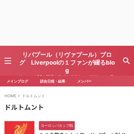
リバプール（リヴァプール）ブロ
グ Liverpoolの１ファンが綴るblo
g
Liverpool FCを応援するブログです Written by To
ru Yoda
メインブログ
試合日程・結果
メンバー
HOME
>
ドルトムント
ドルトムント
ヨーロッパカップ戦