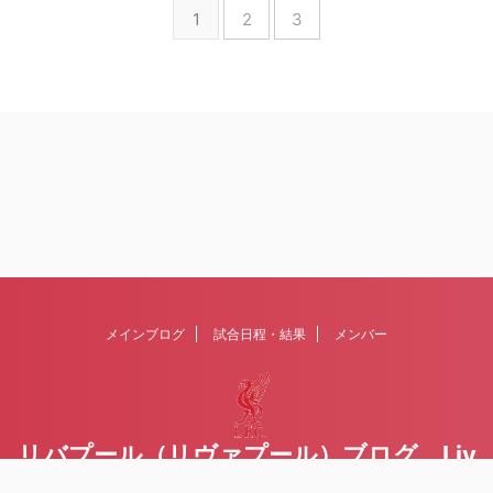
1
2
3
メインブログ
試合日程・結果
メンバー
リバプール（リヴァプール）ブログ Liv
erpoolの１ファンが綴るblog