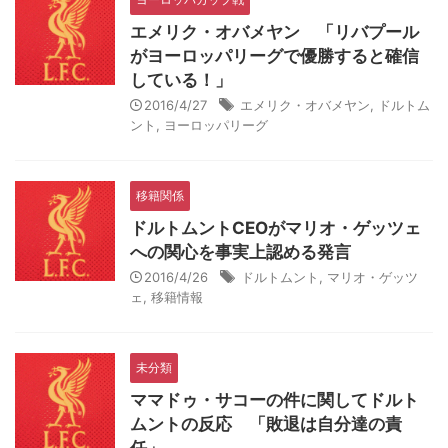
エメリク・オバメヤン 「リバプール
がヨーロッパリーグで優勝すると確信
している！」
2016/4/27
エメリク・オバメヤン
,
ドルトム
ント
,
ヨーロッパリーグ
移籍関係
ドルトムントCEOがマリオ・ゲッツェ
への関心を事実上認める発言
2016/4/26
ドルトムント
,
マリオ・ゲッツ
ェ
,
移籍情報
未分類
ママドゥ・サコーの件に関してドルト
ムントの反応 「敗退は自分達の責