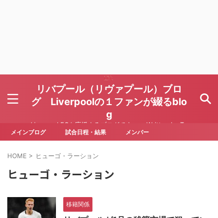
リバプール（リヴァプール）ブロ
グ Liverpoolの１ファンが綴るblo
g
Liverpool FCを応援するブログです Written by To
ru Yoda
メインブログ
試合日程・結果
メンバー
HOME
>
ヒューゴ・ラーション
ヒューゴ・ラーション
移籍関係