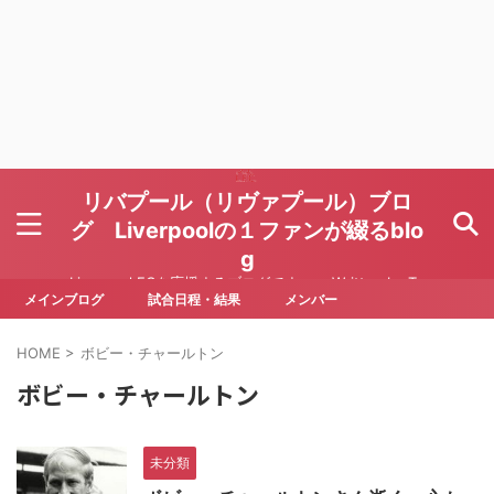
リバプール（リヴァプール）ブロ
グ Liverpoolの１ファンが綴るblo
g
Liverpool FCを応援するブログです Written by To
ru Yoda
メインブログ
試合日程・結果
メンバー
HOME
>
ボビー・チャールトン
ボビー・チャールトン
未分類