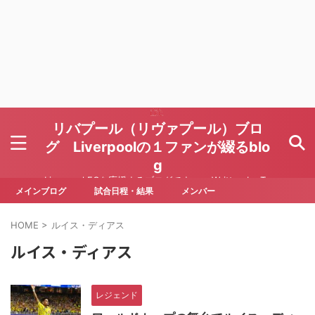
リバプール（リヴァプール）ブロ
グ Liverpoolの１ファンが綴るblo
g
Liverpool FCを応援するブログです Written by To
ru Yoda
メインブログ
試合日程・結果
メンバー
HOME
>
ルイス・ディアス
ルイス・ディアス
レジェンド