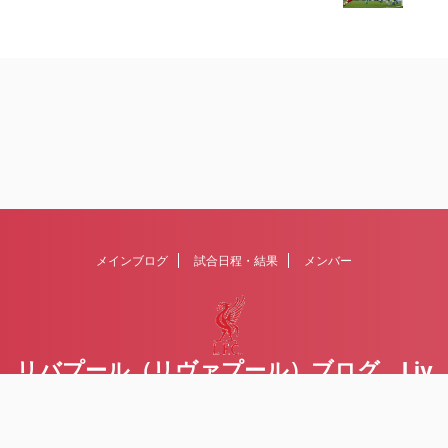
メインブログ
試合日程・結果
メンバー
リバプール（リヴァプール）ブログ Liv
erpoolの１ファンが綴るblog
Liverpool FCを応援するブログです Written by Toru Yoda