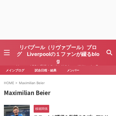
リバプール（リヴァプール）ブロ
グ Liverpoolの１ファンが綴るblo
g
Liverpool FCを応援するブログです Written by To
ru Yoda
メインブログ
試合日程・結果
メンバー
HOME
>
Maximilian Beier
Maximilian Beier
移籍関係