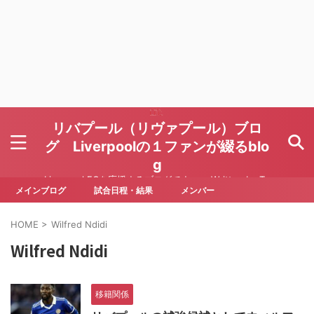
リバプール（リヴァプール）ブロ
グ Liverpoolの１ファンが綴るblo
g
Liverpool FCを応援するブログです Written by To
ru Yoda
メインブログ
試合日程・結果
メンバー
HOME
>
Wilfred Ndidi
Wilfred Ndidi
移籍関係