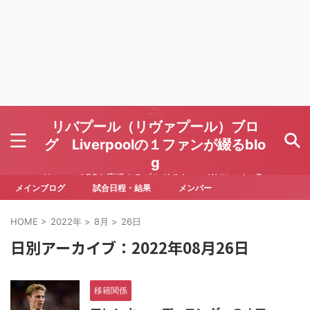
リバプール（リヴァプール）ブロ
グ Liverpoolの１ファンが綴るblo
g
Liverpool FCを応援するブログです Written by To
ru Yoda
メインブログ
試合日程・結果
メンバー
HOME
>
2022年
>
8月
>
26日
日別アーカイブ：2022年08月26日
移籍関係