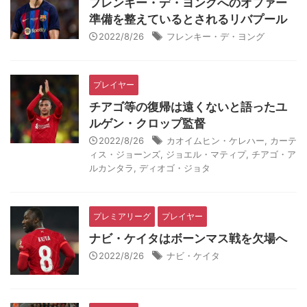
フレンキー・デ・ヨングへのオファー
準備を整えているとされるリバプール
2022/8/26
フレンキー・デ・ヨング
プレイヤー
チアゴ等の復帰は遠くないと語ったユ
ルゲン・クロップ監督
2022/8/26
カオイムヒン・ケレハー
,
カーテ
ィス・ジョーンズ
,
ジョエル・マティプ
,
チアゴ・ア
ルカンタラ
,
ディオゴ・ジョタ
プレミアリーグ
プレイヤー
ナビ・ケイタはボーンマス戦を欠場へ
2022/8/26
ナビ・ケイタ