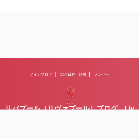
メインブログ
試合日程・結果
メンバー
リバプール（リヴァプール）ブログ Liv
erpoolの１ファンが綴るblog
Liverpool FCを応援するブログです Written by Toru Yoda