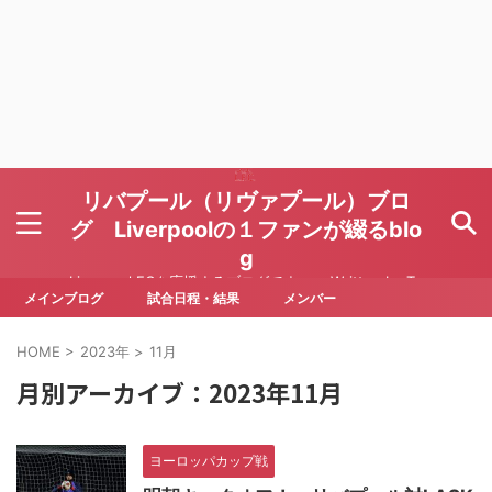
リバプール（リヴァプール）ブロ
グ Liverpoolの１ファンが綴るblo
g
Liverpool FCを応援するブログです Written by To
ru Yoda
メインブログ
試合日程・結果
メンバー
HOME
>
2023年
>
11月
月別アーカイブ：2023年11月
ヨーロッパカップ戦