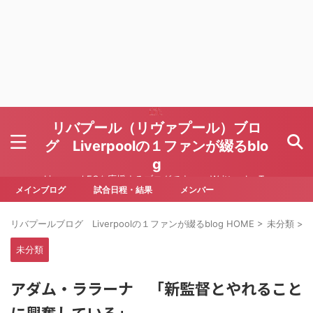
リバプール（リヴァプール）ブロ
グ Liverpoolの１ファンが綴るblo
g
Liverpool FCを応援するブログです Written by To
ru Yoda
メインブログ
試合日程・結果
メンバー
リバプールブログ Liverpoolの１ファンが綴るblog HOME
>
未分類
>
未分類
アダム・ララーナ 「新監督とやれること
に興奮している」