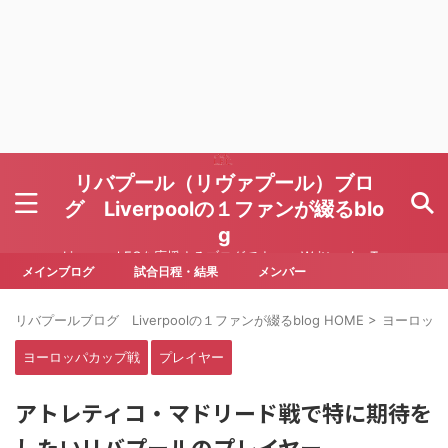
リバプール（リヴァプール）ブロ
グ Liverpoolの１ファンが綴るblo
g
Liverpool FCを応援するブログです Written by To
ru Yoda
メインブログ
試合日程・結果
メンバー
リバプールブログ Liverpoolの１ファンが綴るblog HOME
>
ヨーロッパ
ヨーロッパカップ戦
プレイヤー
アトレティコ・マドリード戦で特に期待を
したいリバプールのプレイヤー