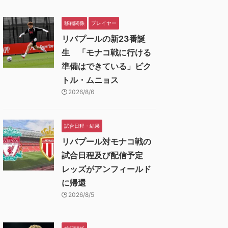
移籍関係
プレイヤー
リバプールの新23番誕
生 「モナコ戦に行ける
準備はできている」ビク
トル・ムニョス
2026/8/6
試合日程・結果
リバプール対モナコ戦の
試合日程及び配信予定
レッズがアンフィールド
に帰還
2026/8/5