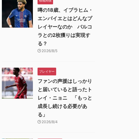
移籍関係
噂の18歳、イブラヒム・
エンバイエとはどんなプ
レイヤーなのか バルコ
ラとの2枚獲りは実現す
る？
2026/8/5
プレイヤー
ファンの声援はしっかり
と届いていると語ったト
レイ・ニョニ 「もっと
成長し続ける必要があ
る」
2026/8/4