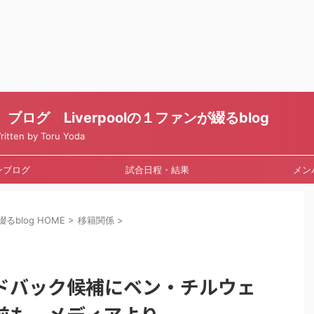
ログ Liverpoolの１ファンが綴るblog
en by Toru Yoda
ンブログ
試合日程・結果
メン
るblog HOME
>
移籍関係
>
ドバック候補にベン・チルウェ