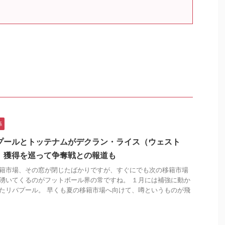
係
プールとトッテナムがデクラン・ライス（ウェスト
）獲得を巡って争奪戦との報道も
籍市場、その窓が閉じたばかりですが、すぐにでも次の移籍市場
湧いてくるのがフットボール界の常ですね。 １月には補強に動か
たリバプール。 早くも夏の移籍市場へ向けて、噂というものが飛
.