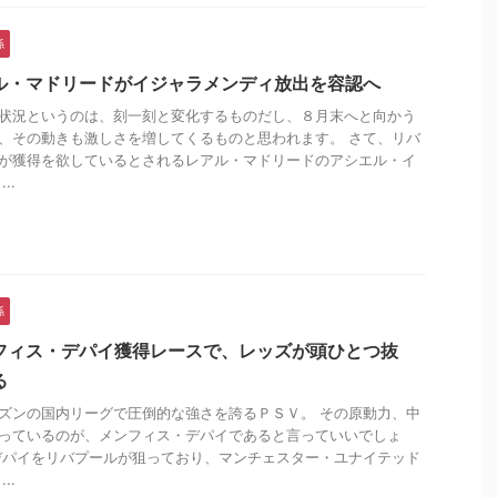
係
ル・マドリードがイジャラメンディ放出を容認へ
状況というのは、刻一刻と変化するものだし、８月末へと向かう
、その動きも激しさを増してくるものと思われます。 さて、リバ
が獲得を欲しているとされるレアル・マドリードのアシエル・イ
..
係
フィス・デパイ獲得レースで、レッズが頭ひとつ抜
る
ズンの国内リーグで圧倒的な強さを誇るＰＳＶ。 その原動力、中
っているのが、メンフィス・デパイであると言っていいでしょ
デパイをリバプールが狙っており、マンチェスター・ユナイテッド
..