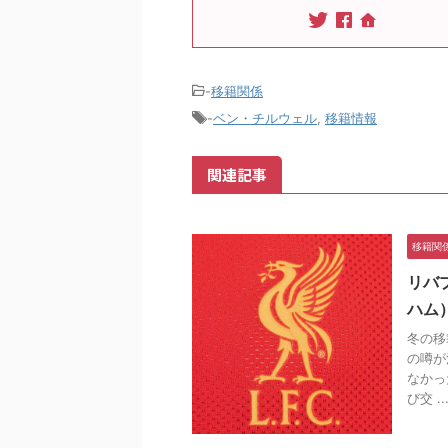
-
移籍関係
-
ベン・チルウェル
,
移籍情報
関連記事
移籍関
リバ
ハム
冬の移
の噂が
なかっ
び交 ..