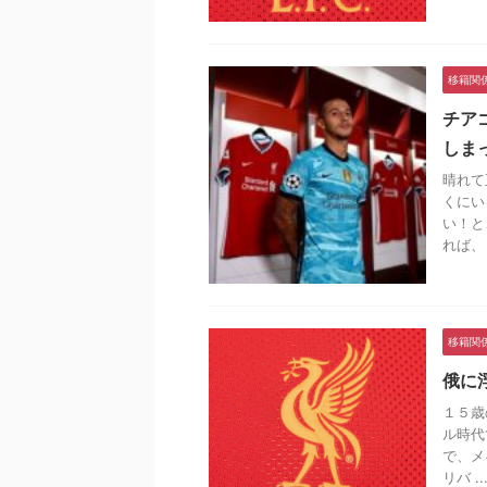
移籍関
チア
しま
晴れて
くにい
い！と
れば、 .
移籍関
俄に
１５歳
ル時代
で、メ
リバ ..