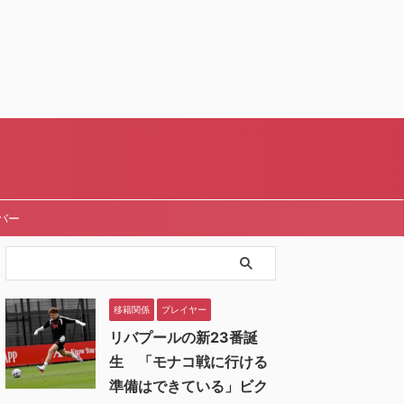
バー
移籍関係
プレイヤー
リバプールの新23番誕
生 「モナコ戦に行ける
準備はできている」ビク