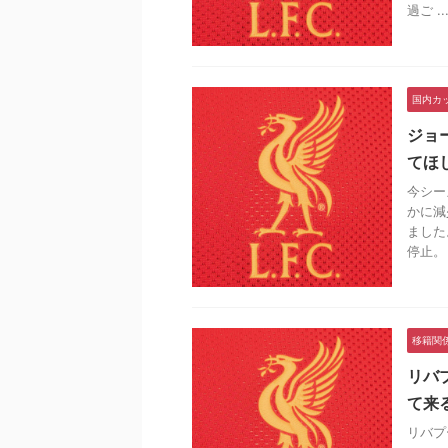
過ご ..
国内カ
ジョ
てほ
今シー
かに減
ました
停止。 .
移籍関
リバ
て来
リバプ