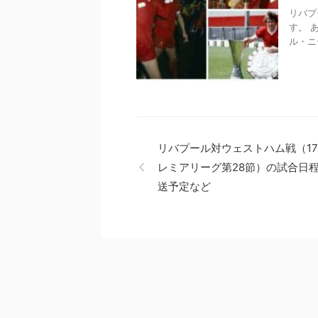
リバプ
す。 
ル・ニ
リバプール対ウェストハム戦（17/
レミアリーグ第28節）の試合日
送予定など