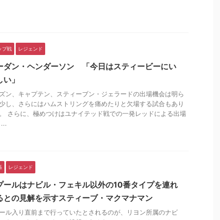
.
ップ戦
レジェンド
ーダン・ヘンダーソン 「今日はスティービーにい
しい」
ズン、キャプテン、スティーブン・ジェラードの出場機会は明ら
少し、さらにはハムストリングを痛めたりと欠場する試合もあり
。 さらに、極めつけはユナイテッド戦での一発レッドによる出場
..
係
レジェンド
プールはナビル・フェキル以外の10番タイプを連れ
るとの見解を示すスティーブ・マクマナマン
ール入り直前まで行っていたとされるのが、リヨン所属のナビ