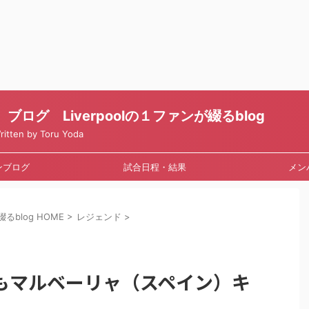
ログ Liverpoolの１ファンが綴るblog
en by Toru Yoda
ンブログ
試合日程・結果
メン
るblog HOME
>
レジェンド
>
もマルベーリャ（スペイン）キ