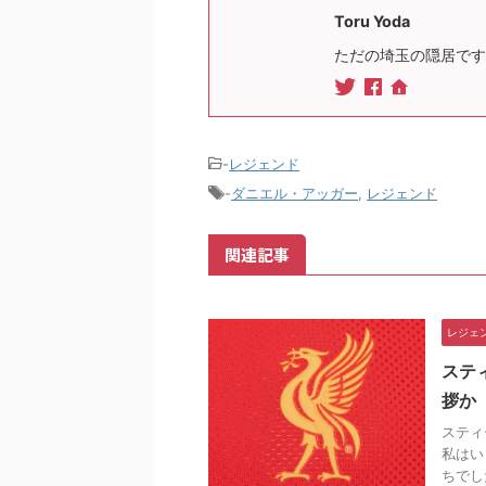
Toru Yoda
ただの埼玉の隠居です
-
レジェンド
-
ダニエル・アッガー
,
レジェンド
関連記事
レジェ
ステ
拶か
スティ
私はい
ちでし