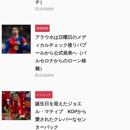
チ）
2026/8/9
移籍関係
アラウホは日曜日のメデ
ィカルチェック後リバプ
ールから公式発表へ（バ
ルセロナからのローン移
籍）
2026/8/9
レジェンド
誕生日を迎えたジョエ
ル・マティプ KOPから
愛されたクレバーなセン
ターバック