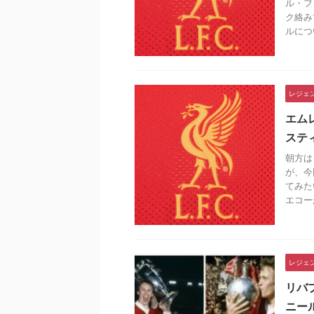
ル・フ
ク絡み
ルについ
レジェ
エム
ステ
朝方は
が、今
てみた
エコーが
レジェ
リバ
ニー