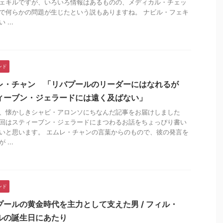
ェキルですが、いろいろ情報はあるものの、メディカル・チェッ
で何らかの問題が生じたという説もありますね。 ナビル・フェキ
 ...
ンド
レ・チャン 「リバプールのリーダーにはなれるが
ィーブン・ジェラードには遠く及ばない」
、懐かしきシャビ・アロンソにちなんだ記事をお届けしました
回はスティーブン・ジェラードにまつわるお話をちょっぴり書い
いと思います。 エムレ・チャンの言葉からのもので、彼の発言を
 ...
ンド
プールの黄金時代を主力として支えた男 / フィル・
ルの誕生日にあたり