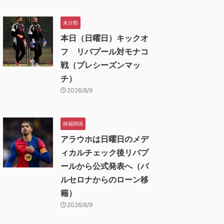
未分類
本日（日曜日）キックオ
フ リバプール対モナコ
戦（プレシーズンマッ
チ）
2026/8/9
移籍関係
アラウホは日曜日のメデ
ィカルチェック後リバプ
ールから公式発表へ（バ
ルセロナからのローン移
籍）
2026/8/9