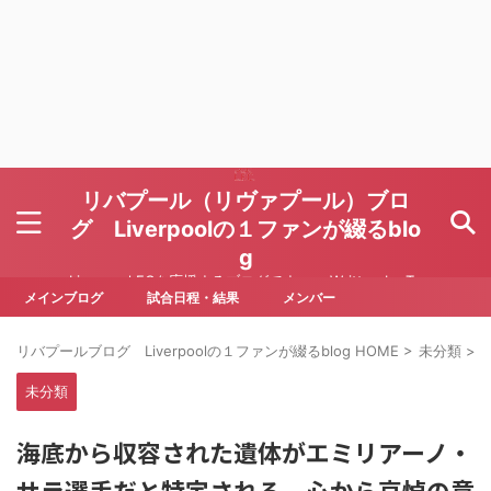
リバプール（リヴァプール）ブロ
グ Liverpoolの１ファンが綴るblo
g
Liverpool FCを応援するブログです Written by To
ru Yoda
メインブログ
試合日程・結果
メンバー
リバプールブログ Liverpoolの１ファンが綴るblog HOME
>
未分類
>
未分類
海底から収容された遺体がエミリアーノ・
サラ選手だと特定される 心から哀悼の意