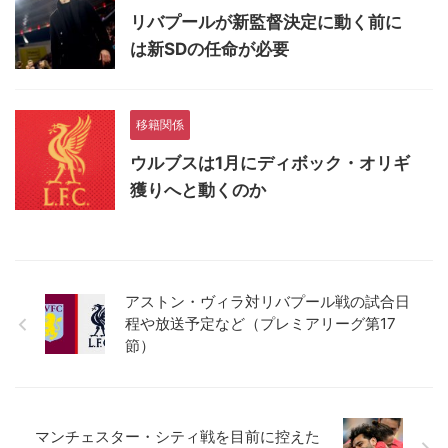
リバプールが新監督決定に動く前に
は新SDの任命が必要
移籍関係
ウルブスは1月にディボック・オリギ
獲りへと動くのか
アストン・ヴィラ対リバプール戦の試合日
程や放送予定など（プレミアリーグ第17
節）
マンチェスター・シティ戦を目前に控えた