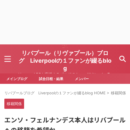
リバプール（リヴァプール）ブロ
グ Liverpoolの１ファンが綴るblo
g
Liverpool FCを応援するブログです Written by To
ru Yoda
メインブログ
試合日程・結果
メンバー
リバプールブログ Liverpoolの１ファンが綴るblog HOME
>
移籍関係
>
移籍関係
エンソ・フェルナンデス本人はリバプール
への移籍を希望か