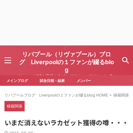
リバプール（リヴァプール）ブロ
グ Liverpoolの１ファンが綴るblo
g
Liverpool FCを応援するブログです Written by To
ru Yoda
メインブログ
試合日程・結果
メンバー
リバプールブログ Liverpoolの１ファンが綴るblog HOME
>
移籍関係
>
移籍関係
いまだ消えないラカゼット獲得の噂・・・