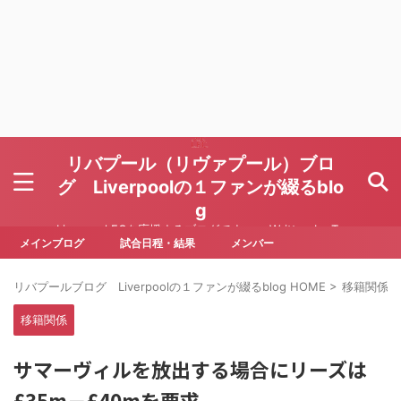
リバプール（リヴァプール）ブロ
グ Liverpoolの１ファンが綴るblo
g
Liverpool FCを応援するブログです Written by To
ru Yoda
メインブログ
試合日程・結果
メンバー
リバプールブログ Liverpoolの１ファンが綴るblog HOME
>
移籍関係
>
移籍関係
サマーヴィルを放出する場合にリーズは
£35m－£40mを要求