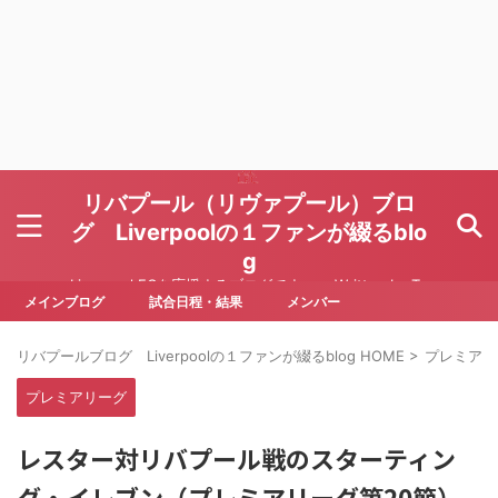
リバプール（リヴァプール）ブロ
グ Liverpoolの１ファンが綴るblo
g
Liverpool FCを応援するブログです Written by To
ru Yoda
メインブログ
試合日程・結果
メンバー
リバプールブログ Liverpoolの１ファンが綴るblog HOME
>
プレミアリ
プレミアリーグ
レスター対リバプール戦のスターティン
グ・イレブン（プレミアリーグ第20節）