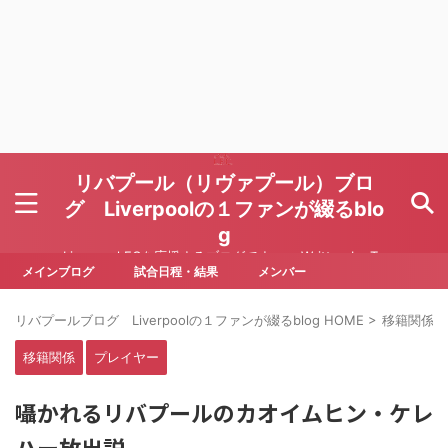
リバプール（リヴァプール）ブロ
グ Liverpoolの１ファンが綴るblo
g
Liverpool FCを応援するブログです Written by To
ru Yoda
メインブログ
試合日程・結果
メンバー
リバプールブログ Liverpoolの１ファンが綴るblog HOME
>
移籍関係
>
移籍関係
プレイヤー
囁かれるリバプールのカオイムヒン・ケレ
ハー放出説