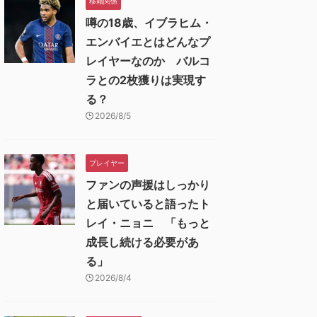
移籍関係
噂の18歳、イブラヒム・
エンバイエとはどんなプ
レイヤーなのか バルコ
ラとの2枚獲りは実現す
る？
2026/8/5
プレイヤー
ファンの声援はしっかり
と届いていると語ったト
レイ・ニョニ 「もっと
成長し続ける必要があ
る」
2026/8/4