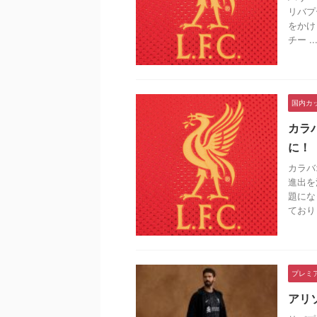
リバプ
をかけ
チー ..
国内カ
カラ
に！
カラバ
進出を
題にな
ており .
プレミ
アリ