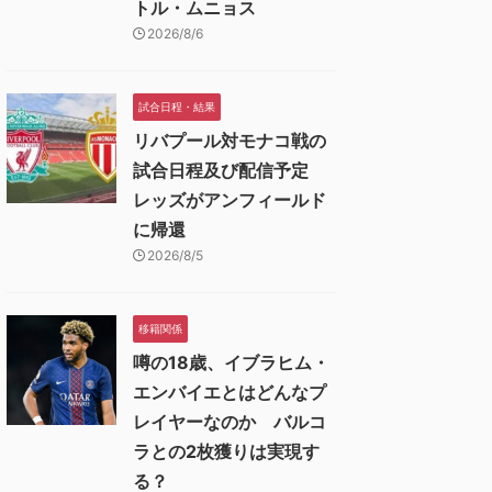
トル・ムニョス
2026/8/6
試合日程・結果
リバプール対モナコ戦の
試合日程及び配信予定
レッズがアンフィールド
に帰還
2026/8/5
移籍関係
噂の18歳、イブラヒム・
エンバイエとはどんなプ
レイヤーなのか バルコ
ラとの2枚獲りは実現す
る？