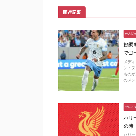
関連記事
代表関
好調
でゴ
メディ
ン・ヌ
ものが
のメンバ
プレイ
ハリ
の時
ハリー