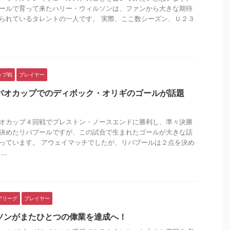
ールで育って来たハリー・ウィルソンは、ファンから大きな期待
られているタレントの一人です。 実際、ここ数シーズン、Ｕ２３
.
ップ戦
プレイヤー
バオカップでのディボック・オリギのゴールが話題
オカップ４回戦でプレストン・ノースエンドに勝利し、準々決勝
決めたリバプールですが、この試合で生まれたゴールが大きな話
っています。 アウェイマッチでしたが、リバプールは２点を決め
..
アリーグ
プレイヤー
ソンがまたひとつの偉業を達成へ！