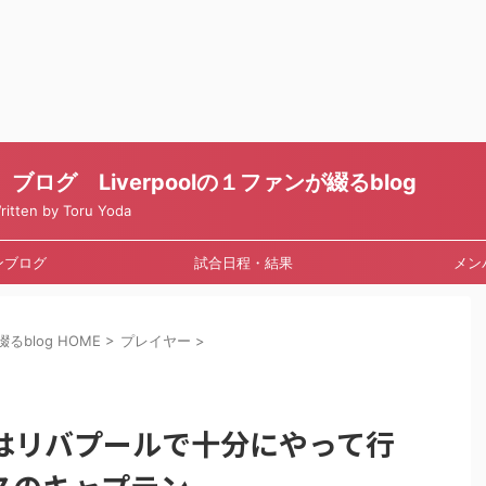
ログ Liverpoolの１ファンが綴るblog
en by Toru Yoda
ンブログ
試合日程・結果
メン
るblog HOME
>
プレイヤー
>
はリバプールで十分にやって行