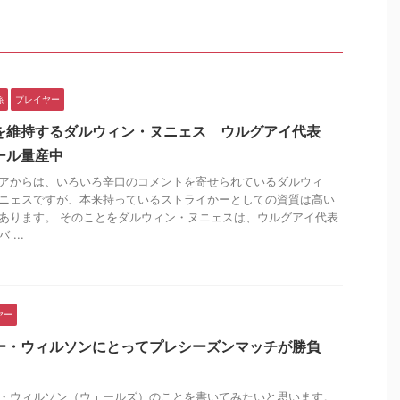
係
プレイヤー
を維持するダルウィン・ヌニェス ウルグアイ代表
ール量産中
アからは、いろいろ辛口のコメントを寄せられているダルウィ
ニェスですが、本来持っているストライかーとしての資質は高い
あります。 そのことをダルウィン・ヌニェスは、ウルグアイ代表
 ...
ヤー
ー・ウィルソンにとってプレシーズンマッチが勝負
・ウィルソン（ウェールズ）のことを書いてみたいと思います。