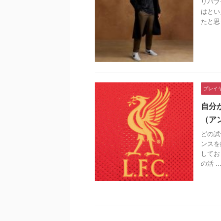
リバプ
はとい
たと思
プレイ
自分
（ア
どの試
ンスを
してお
の活 ..