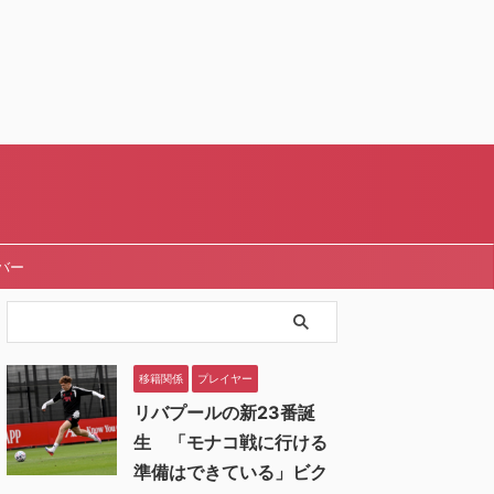
バー
移籍関係
プレイヤー
リバプールの新23番誕
生 「モナコ戦に行ける
準備はできている」ビク