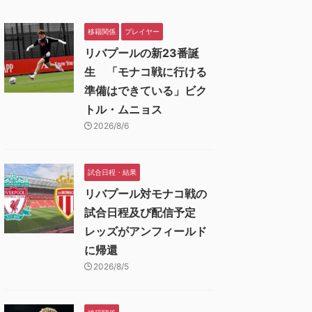
移籍関係
プレイヤー
リバプールの新23番誕
生 「モナコ戦に行ける
準備はできている」ビク
トル・ムニョス
2026/8/6
試合日程・結果
リバプール対モナコ戦の
試合日程及び配信予定
レッズがアンフィールド
に帰還
2026/8/5