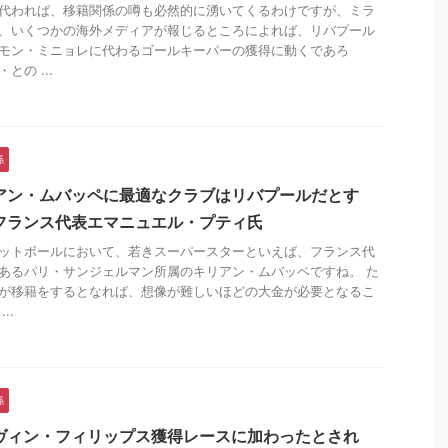
代われば、移籍関係の噂も必然的に湧いてくるわけですが、ミラ
、いくつかの海外メディアが報じるところによれば、リバプール
モン・ミニョレに代わるゴールキーパーの獲得に動くであろ
との ...
係
アン・ムバッペに最適なクラブはリバプールだとす
フランス代表エマニュエル・プティ氏
ットボールにおいて、若きスーパースターといえば、フランス代
あるパリ・サンジェルマン所属のキリアン・ムバッペですね。 た
が移籍をするとなれば、想像が難しいほどの大金が必要となるこ
..
係
ヴィン・フィリップス獲得レースに加わったとされ