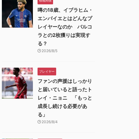
移籍関係
噂の18歳、イブラヒム・
エンバイエとはどんなプ
レイヤーなのか バルコ
ラとの2枚獲りは実現す
る？
2026/8/5
プレイヤー
ファンの声援はしっかり
と届いていると語ったト
レイ・ニョニ 「もっと
成長し続ける必要があ
る」
2026/8/4