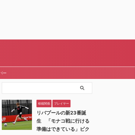
バー
移籍関係
プレイヤー
リバプールの新23番誕
生 「モナコ戦に行ける
準備はできている」ビク