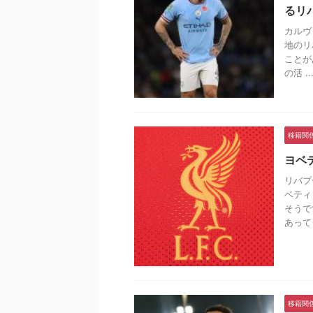
るリ
カルヴ
地のリ
ことが
の活 ..
移籍関
ヨベ
リバプ
ベティ
そうで
あって .
移籍関