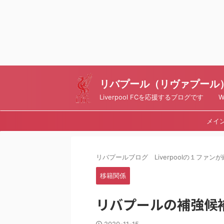
リバプール（リヴァプール）ブ
Liverpool FCを応援するブログです Writt
メイ
リバプールブログ Liverpoolの１ファンが綴
移籍関係
リバプールの補強候