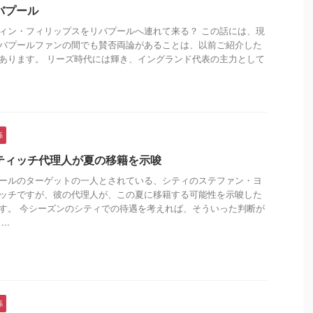
バプール
ィン・フィリップスをリバプールへ連れて来る？ この話には、現
バプールファンの間でも賛否両論があることは、以前ご紹介した
あります。 リーズ時代には輝き、イングランド代表の主力として
.
係
ティッチ代理人が夏の移籍を示唆
ールのターゲットの一人とされている、シティのステファン・ヨ
ッチですが、彼の代理人が、この夏に移籍する可能性を示唆した
す。 今シーズンのシティでの待遇を考えれば、そういった判断が
..
係