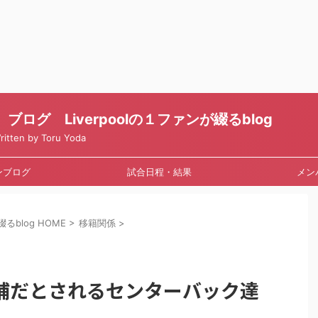
ログ Liverpoolの１ファンが綴るblog
en by Toru Yoda
ンブログ
試合日程・結果
メン
るblog HOME
>
移籍関係
>
補だとされるセンターバック達