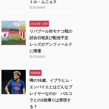
トル・ムニョス
2026/8/6
試合日程・結果
リバプール対モナコ戦の
試合日程及び配信予定
レッズがアンフィールド
に帰還
2026/8/5
移籍関係
噂の18歳、イブラヒム・
エンバイエとはどんなプ
レイヤーなのか バルコ
ラとの2枚獲りは実現す
る？