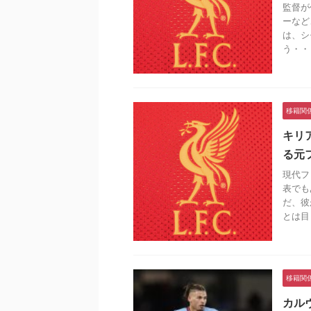
監督が
ーなど
は、シ
う・・・
移籍関
キリ
る元
現代フ
表でも
だ、彼
とは目 .
移籍関
カル