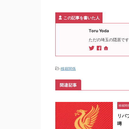
この記事を書いた人
Toru Yoda
ただの埼玉の隠居です
-
移籍関係
関連記事
移籍関
リバ
噂