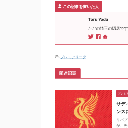
この記事を書いた人
Toru Yoda
ただの埼玉の隠居です
-
プレミアリーグ
関連記事
プレミ
サデ
ンス
リバプ
が、先