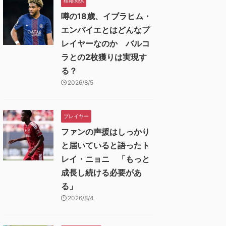
移籍関係
噂の18歳、イブラヒム・
エンバイエとはどんなプ
レイヤーなのか バルコ
ラとの2枚獲りは実現す
る？
2026/8/5
プレイヤー
ファンの声援はしっかり
と届いていると語ったト
レイ・ニョニ 「もっと
成長し続ける必要があ
る」
2026/8/4