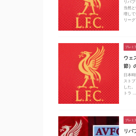
リバプ
当然と
増して
リーグ .
プレミ
ウェ
節）
日本時
ストブ
した。
トラ ..
プレミ
リバ