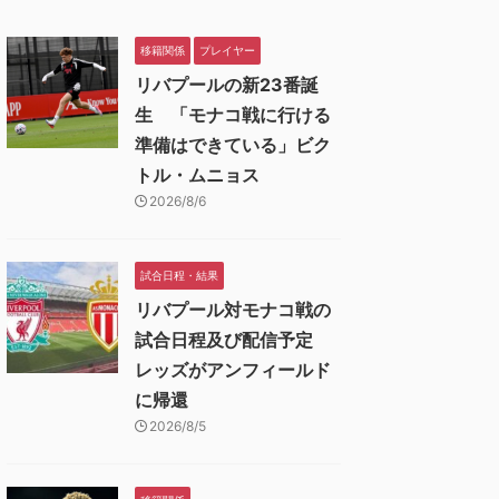
移籍関係
プレイヤー
リバプールの新23番誕
生 「モナコ戦に行ける
準備はできている」ビク
トル・ムニョス
2026/8/6
試合日程・結果
リバプール対モナコ戦の
試合日程及び配信予定
レッズがアンフィールド
に帰還
2026/8/5