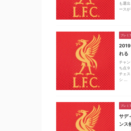
も選出
ースが .
プレミ
20
れる
チャン
ち点９
チェス
シ ...
プレミ
サデ
ンス