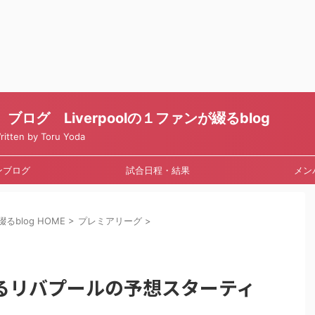
ログ Liverpoolの１ファンが綴るblog
en by Toru Yoda
ンブログ
試合日程・結果
メン
るblog HOME
>
プレミアリーグ
>
るリバプールの予想スターティ