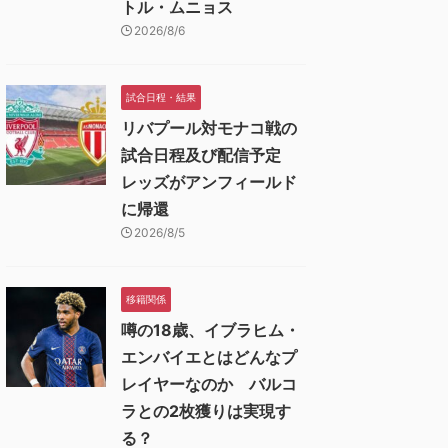
トル・ムニョス
2026/8/6
試合日程・結果
リバプール対モナコ戦の
試合日程及び配信予定
レッズがアンフィールド
に帰還
2026/8/5
移籍関係
噂の18歳、イブラヒム・
エンバイエとはどんなプ
レイヤーなのか バルコ
ラとの2枚獲りは実現す
る？