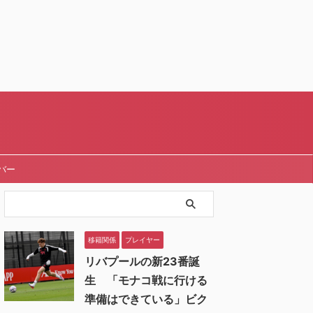
バー
移籍関係
プレイヤー
リバプールの新23番誕
生 「モナコ戦に行ける
準備はできている」ビク