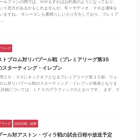
ールファンの間では、ややもすればお約束のようになっており、
いう見方があるかもしれませんが、年々サディオ・マネは凄味を
いますね。 今シーズンも素晴らしい入り方をしており、プレミア
..
アリーグ
ストブロム対リバプール戦（プレミアリーグ第35
のスターティング・イレブン
間２０：３０にキックオフとなるプレミアリーグ第３５節、ウェ
ロム対リバプール戦のスターティング・イレブンが発表となりま
 詳細については、ＬＦＣのグラフィックのとおりです。 まず、ス
.
アリーグ
試合日程・結果
プール対アストン・ヴィラ戦の試合日程や放送予定