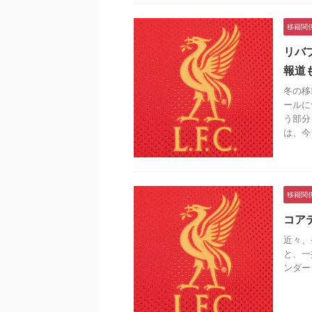
移籍関
リバ
報道
冬の移
ールに
う部分
は、今シ
移籍関
コア
近々、
と、一
ンダー