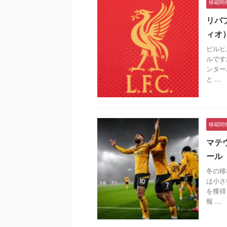
移籍関
リバ
ィオ
ビルヒ
ルです
ンター
と ...
移籍関
マテ
ール
冬の移
は小さ
を獲得
報 ...