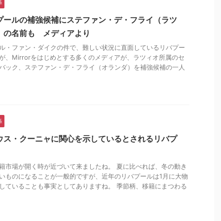
係
プールの補強候補にステファン・デ・フライ（ラツ
）の名前も メディアより
ル・ファン・ダイクの件で、難しい状況に直面しているリバプー
が、Mirrorをはじめとする多くのメディアが、ラツィオ所属のセ
バック、ステファン・デ・フライ（オランダ）を補強候補の一人
係
ウス・クーニャに関心を示しているとされるリバプ
籍市場が開く時が近づいて来ましたね。 夏に比べれば、冬の動き
いものになることが一般的ですが、近年のリバプールは1月に大物
していることも事実としてありますね。 季節柄、移籍にまつわる