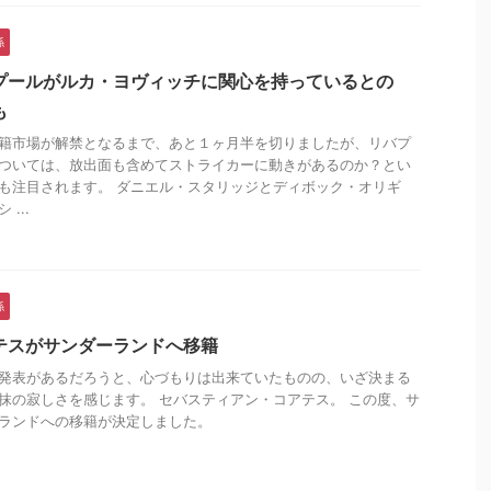
係
プールがルカ・ヨヴィッチに関心を持っているとの
も
籍市場が解禁となるまで、あと１ヶ月半を切りましたが、リバプ
ついては、放出面も含めてストライカーに動きがあるのか？とい
も注目されます。 ダニエル・スタリッジとディボック・オリギ
 ...
係
テスがサンダーランドへ移籍
発表があるだろうと、心づもりは出来ていたものの、いざ決まる
抹の寂しさを感じます。 セバスティアン・コアテス。 この度、サ
ランドへの移籍が決定しました。