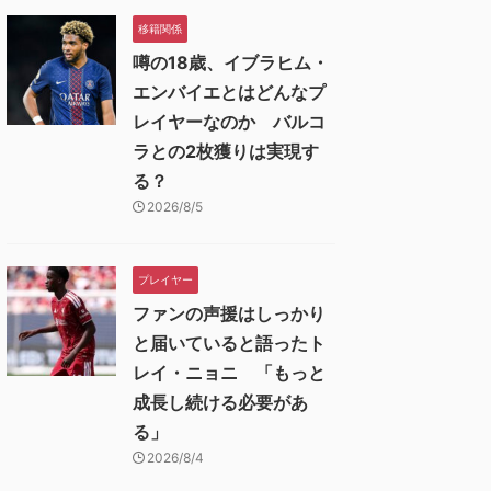
移籍関係
噂の18歳、イブラヒム・
エンバイエとはどんなプ
レイヤーなのか バルコ
ラとの2枚獲りは実現す
る？
2026/8/5
プレイヤー
ファンの声援はしっかり
と届いていると語ったト
レイ・ニョニ 「もっと
成長し続ける必要があ
る」
2026/8/4