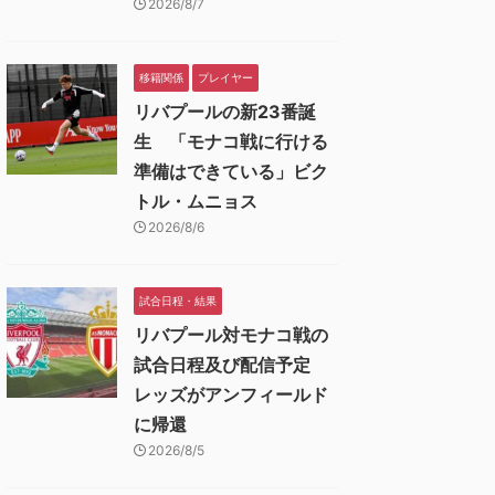
2026/8/7
移籍関係
プレイヤー
リバプールの新23番誕
生 「モナコ戦に行ける
準備はできている」ビク
トル・ムニョス
2026/8/6
試合日程・結果
リバプール対モナコ戦の
試合日程及び配信予定
レッズがアンフィールド
に帰還
2026/8/5