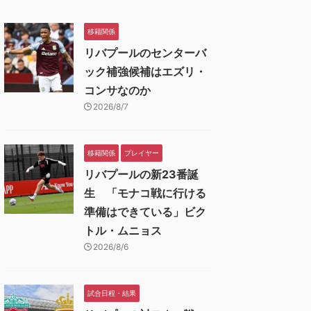
移籍関係
リバプールのセンターバ
ック補強候補はエズリ・
コンサなのか
2026/8/7
移籍関係
プレイヤー
リバプールの新23番誕
生 「モナコ戦に行ける
準備はできている」ビク
トル・ムニョス
2026/8/6
試合日程・結果