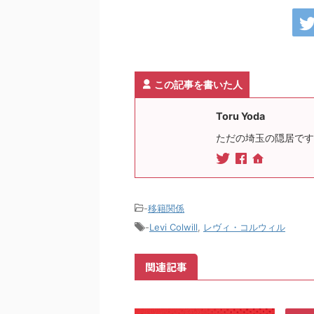
この記事を書いた人
Toru Yoda
ただの埼玉の隠居です
-
移籍関係
-
Levi Colwill
,
レヴィ・コルウィル
関連記事