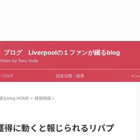
ログ Liverpoolの１ファンが綴るblog
en by Toru Yoda
ンブログ
試合日程・結果
メン
るblog HOME
>
移籍関係
>
獲得に動くと報じられるリバプ