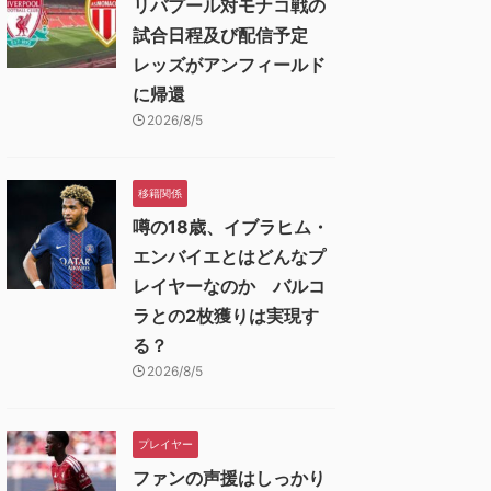
リバプール対モナコ戦の
試合日程及び配信予定
レッズがアンフィールド
に帰還
2026/8/5
移籍関係
噂の18歳、イブラヒム・
エンバイエとはどんなプ
レイヤーなのか バルコ
ラとの2枚獲りは実現す
る？
2026/8/5
プレイヤー
ファンの声援はしっかり