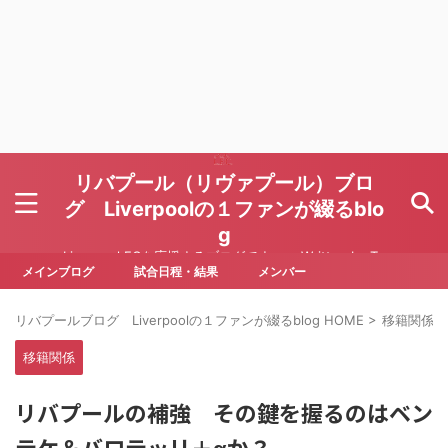
リバプール（リヴァプール）ブロ
グ Liverpoolの１ファンが綴るblo
g
Liverpool FCを応援するブログです Written by To
ru Yoda
メインブログ
試合日程・結果
メンバー
リバプールブログ Liverpoolの１ファンが綴るblog HOME
>
移籍関係
>
移籍関係
リバプールの補強 その鍵を握るのはベン
テケ＆バロテッリ＋αか？