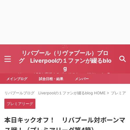
リバプール（リヴァプール）ブロ
グ Liverpoolの１ファンが綴るblo
g
Liverpool FCを応援するブログです Written by To
ru Yoda
メインブログ
試合日程・結果
メンバー
リバプールブログ Liverpoolの１ファンが綴るblog HOME
>
プレミアリ
プレミアリーグ
本日キックオフ！ リバプール対ボーンマ
ス戦！（プレミアリーグ第4節）