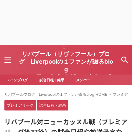
リバプール（リヴァプール）ブロ
グ Liverpoolの１ファンが綴るblo
g
Liverpool FCを応援するブログです Written by To
ru Yoda
メインブログ
試合日程・結果
メンバー
リバプールブログ Liverpoolの１ファンが綴るblog HOME
>
プレミアリ
プレミアリーグ
試合日程・結果
リバプール対ニューカッスル戦（プレミア
リーグ第33節）の試合日程や放送予定な