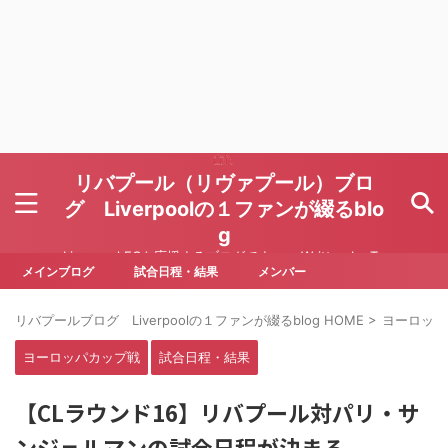
リバプール（リヴァプール）ブロ
グ Liverpoolの１ファンが綴るblo
g
Liverpool FCを応援するブログです Written by To
ru Yoda
メインブログ
試合日程・結果
メンバー
リバプールブログ Liverpoolの１ファンが綴るblog HOME
>
ヨーロッパ
ヨーロッパカップ戦
試合日程・結果
【CLラウンド16】リバプール対パリ・サ
ンジェルマンの試合日程が決まる