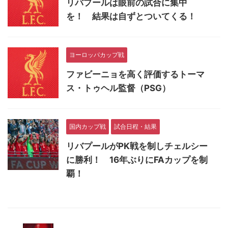
リバプールは眼前の試合に集中
を！ 結果は自ずとついてくる！
ヨーロッパカップ戦
ファビーニョを高く評価するトーマ
ス・トゥヘル監督（PSG）
国内カップ戦
試合日程・結果
リバプールがPK戦を制しチェルシー
に勝利！ 16年ぶりにFAカップを制
覇！