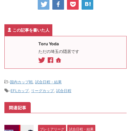
この記事を書いた人
Toru Yoda
ただの埼玉の隠居です
-
国内カップ戦
,
試合日程・結果
-
EFLカップ
,
リーグカップ
,
試合日程
関連記事
プレミアリーグ
試合日程・結果