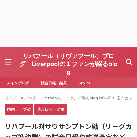
リバプール（リヴァプール）ブロ
グ Liverpoolの１ファンが綴るblo
g
Liverpool FCを応援するブログです Written by To
ru Yoda
メインブログ
試合日程・結果
メンバー
リバプールブログ Liverpoolの１ファンが綴るblog HOME
>
国内カップ
国内カップ戦
試合日程・結果
リバプール対サウサンプトン戦（リーグカ
ップ準決勝）の試合日程や放送予定など