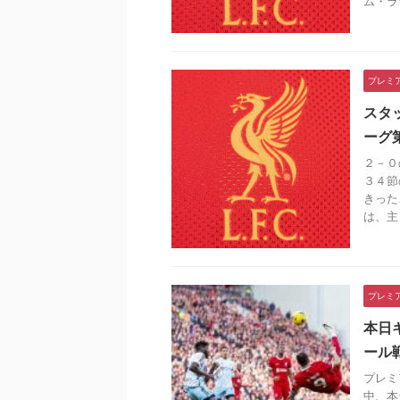
ム・ララ
プレミ
スタ
ーグ
２－０
３４節
きった
は、主 .
プレミ
本日
ール
プレミ
中、本