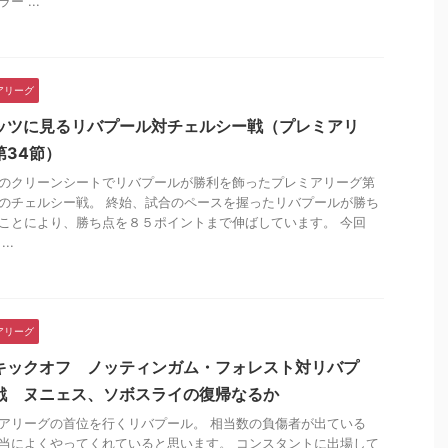
ー ...
アリーグ
ッツに見るリバプール対チェルシー戦（プレミアリ
第34節）
のクリーンシートでリバプールが勝利を飾ったプレミアリーグ第
のチェルシー戦。 終始、試合のペースを握ったリバプールが勝ち
ことにより、勝ち点を８５ポイントまで伸ばしています。 今回
..
アリーグ
キックオフ ノッティンガム・フォレスト対リバプ
戦 ヌニェス、ソボスライの復帰なるか
アリーグの首位を行くリバプール。 相当数の負傷者が出ている
当によくやってくれていると思います。 コンスタントに出場して