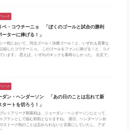
アリーグ
リペ・コウチーニョ 「ぼくのゴールと試合の勝利
ポーターに捧げる！」
シー戦において、同点ゴール！決勝ゴール！と、いずれも貴重な
記録したコウチーニョ。 このゴールをファンに捧げる！と、コメ
ています。 思えば、いずれのキックも素晴らしかった。 左足で、
アリーグ
ーダン・ヘンダーソン 「あの日のことは忘れて新
スタートを切ろう！」
プレミアリーグ開幕戦は、ジョーダン・ヘンダーソンにとって、
ャプテンとして臨む初戦となりますね。 過日、ヘンダーソン自
のストーク戦のことは忘れられないと言葉にしていたし、アダ