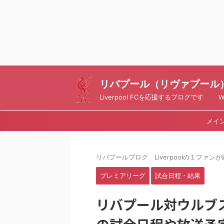
リバプール（リヴァプール）ブ
Liverpool FCを応援するブログです Writt
メイ
リバプールブログ Liverpoolの１ファンが綴
プレミアリーグ
試合日程・結果
リバプール対ウルブ