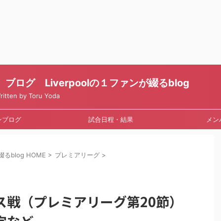
ログ Liverpoolの１ファンが綴るblog
en by Toru Yoda
ンブログ
試合日程・結果
メン
るblog HOME
>
プレミアリーグ
>
ス戦（プレミアリーグ第20節）