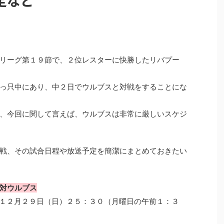
定など
リーグ第１９節で、２位レスターに快勝したリバプー
っ只中にあり、中２日でウルブスと対戦をすることにな
、今回に関して言えば、ウルブスは非常に厳しいスケジ
戦、その試合日程や放送予定を簡潔にまとめておきたい
対ウルブス
１２月２９日（日）２５：３０（月曜日の午前１：３