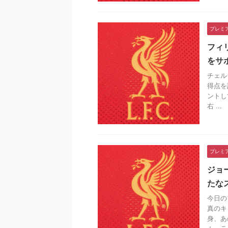
プレミ
フィ
をサ
チェル
得点を
ントし
右 ...
プレミ
ジョ
たな
今日の
真のキ
身、あ