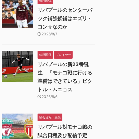
移籍関係
リバプールのセンターバ
ック補強候補はエズリ・
コンサなのか
2026/8/7
移籍関係
プレイヤー
リバプールの新23番誕
生 「モナコ戦に行ける
準備はできている」ビク
トル・ムニョス
2026/8/6
試合日程・結果
リバプール対モナコ戦の
試合日程及び配信予定