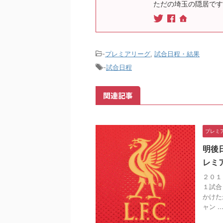
ただの埼玉の隠居です
-
プレミアリーグ
,
試合日程・結果
-
試合日程
関連記事
プレミ
明後
レミ
２０１
１試合
かけた
ャン ..