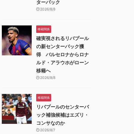
ターバック
2026/8/8
移籍関係
確実視されるリバプール
の新センターバック獲
得 バルセロナからロナ
ルド・アラウホがローン
移籍へ
2026/8/8
移籍関係
リバプールのセンターバ
ック補強候補はエズリ・
コンサなのか
2026/8/7