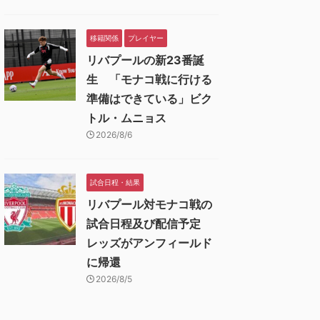
移籍関係
プレイヤー
リバプールの新23番誕
生 「モナコ戦に行ける
準備はできている」ビク
トル・ムニョス
2026/8/6
試合日程・結果
リバプール対モナコ戦の
試合日程及び配信予定
レッズがアンフィールド
に帰還
2026/8/5