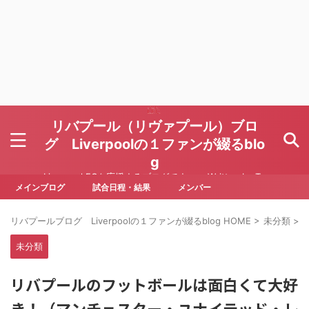
リバプール（リヴァプール）ブロ
グ Liverpoolの１ファンが綴るblo
g
Liverpool FCを応援するブログです Written by To
ru Yoda
メインブログ
試合日程・結果
メンバー
リバプールブログ Liverpoolの１ファンが綴るblog HOME
>
未分類
>
未分類
リバプールのフットボールは面白くて大好
き！（マンチェスター・ユナイテッド・レ